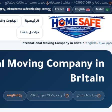
سجل تجاري 4030601060 — منشأة مسجّلة
يخوت وسيارات وأثاث وبضائع — من 8 صباحاً حتى 10 مساءً — والطلبات أونلاين طوال
9
info@homesafeshipping.com
French
English
Arabic
الرئيسية
اليخوت وال
تواصل معنا
هوم سيف
/
english
/
International Moving Company in Britain
al Moving Company in
Britain
قراءة 6 دقائق
آخر تحديث 19 فبراير 2026
english