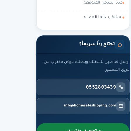
مدد الشحن المتوقعة
أسئلة يسألها العملاء
تحتاج رداً سريعاً؟
أرسل تفاصيل شحنتك ويصلك عرض مكتوب من
فريق التسعير.
0552803439
info@homesafeshipping.com