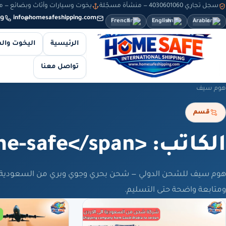
سجل تجاري 4030601060 — منشأة مسجّلة
يخوت وسيارات وأثاث وبضائع — من 8 صباحاً حتى 10 مساءً — والطلبات أونلاين طوال
9
info@homesafeshipping.com
French
English
Arabic
الرئيسية
اليخوت وال
تواصل معنا
هوم سيف
قسم
الكاتب: <span>home-safe</span>
هوم سيف للشحن الدولي — شحن بحري وجوي وبري من السعودية،
ومتابعة واضحة حتى التسليم.