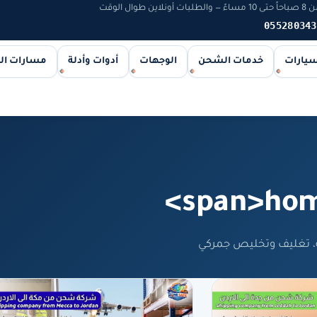
 الوقت
055280343
سيارات
خدمات الشحن
الوجهات
أدوات وأدلة
مسارات ا
 تغليف وتخليص جمركي