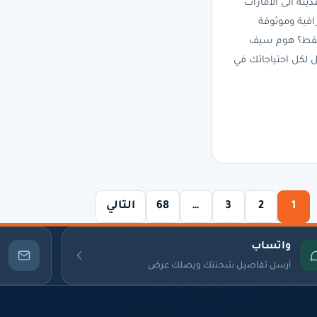
نة الى الامارات
افية وموثوقة
قط؟ هوم سيف
ل لكل احتياجاتك في
1
2
3
…
68
التالي
واتساب
أرسل تفاصيل شحنتك ويصلك عرض