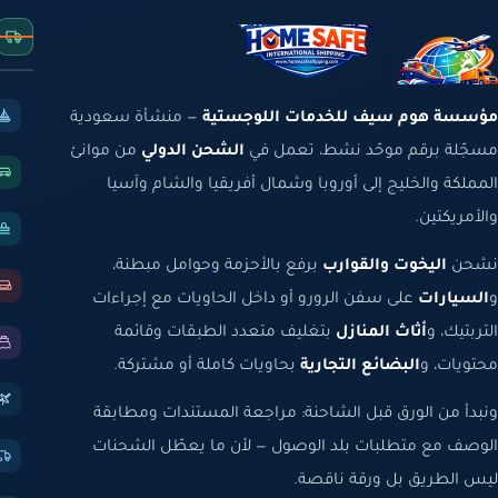
مؤسسة هوم سيف للخدمات اللوجستية
— منشأة سعودية
مسجّلة برقم موحّد نشط، تعمل في
الشحن الدولي
من موانئ
المملكة والخليج إلى أوروبا وشمال أفريقيا والشام وآسيا
والأمريكتين.
نشحن
اليخوت والقوارب
برفع بالأحزمة وحوامل مبطنة،
و
السيارات
على سفن الرورو أو داخل الحاويات مع إجراءات
التربتيك، و
أثاث المنازل
بتغليف متعدد الطبقات وقائمة
محتويات، و
البضائع التجارية
بحاويات كاملة أو مشتركة.
ونبدأ من الورق قبل الشاحنة: مراجعة المستندات ومطابقة
الوصف مع متطلبات بلد الوصول — لأن ما يعطّل الشحنات
ليس الطريق بل ورقة ناقصة.