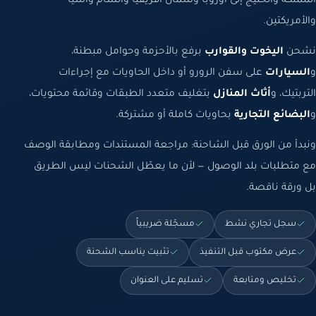
المملكة والخليج إلى أوروبا وشمال أفريقيا والشام وآسيا
والأمريكتين.
نشحن
اليخوت والقوارب
برفع بالأحزمة وحوامل مبطنة،
و
السيارات
على سفن الرورو أو داخل الحاويات مع إجراءات
التربتيك، و
أثاث المنازل
بتغليف متعدد الطبقات وقائمة محتويات،
و
البضائع التجارية
بحاويات كاملة أو مشتركة.
ونبدأ من الورق قبل الشاحنة: مراجعة المستندات ومطابقة الوصف
مع متطلبات بلد الوصول — لأن ما يعطّل الشحنات ليس الطريق
بل ورقة ناقصة.
سجل تجاري نشط
مسجّلة ضريبياً
عرض مكتوب قبل التنفيذ
تثبيت يناسب الشحنة
تخليص ومتابعة
تسليم على العنوان