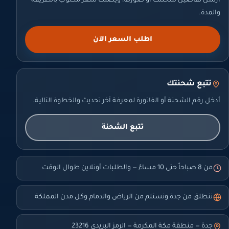
أرسل تفاصيل شحنتك أو صورها، ويصلك سعر مكتوب بالطريقة
والمدة.
اطلب السعر الآن
تتبع شحنتك
أدخل رقم الشحنة أو الفاتورة لمعرفة آخر تحديث والخطوة التالية.
تتبع الشحنة
من 8 صباحاً حتى 10 مساءً — والطلبات أونلاين طوال الوقت
ننطلق من جدة ونستلم من الرياض والدمام وكل مدن المملكة
جدة — منطقة مكة المكرمة — الرمز البريدي 23216