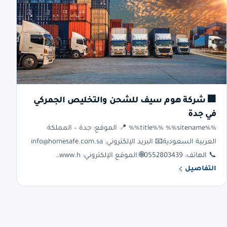
🏢 شركة هوم سيف للشحن والتخليص الجمركي
في جدة
%%title%% %%sitename%% 📍 الموقع: جدة – المملكة
العربية السعودية📧 البريد الإلكتروني: info@homesafe.com.sa
📞 الهاتف: 0552803439🌐 الموقع الإلكتروني: www.h…
التفاصيل