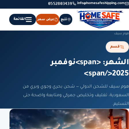
0552803439
info@homesafeshipping.com
القائمة
تتبع
عرض سعر
هوم سيف
قسم
الشهر: <span>نوفمبر
2025</span>
هوم سيف للشحن الدولي — شحن بحري وجوي وبري من
السعودية، تغليف وتخليص جمركي ومتابعة واضحة حتى
التسليم.