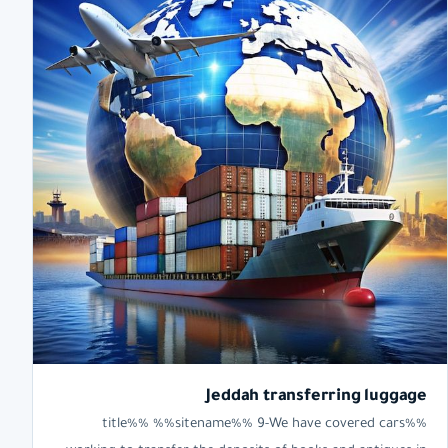
Jeddah transferring luggage
%%title%% %%sitename%% 9-We have covered cars