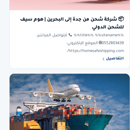
📦 شركة شحن من جدة إلى البحرين | هوم سيف
للشحن الدولي
%%title%% %%sitename%% 📞 للتواصل المباشر:
0552803439🌐 الموقع الإلكتروني:
https://homesafeshipping.com/
التفاصيل