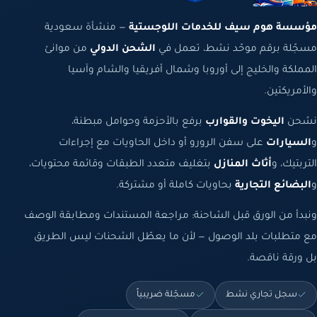
مؤسسة هوم سيف للخدمات اللوجستية
— منشأة سعودية
مسجّلة برقم موحّد نشط، تعمل في
الشحن الدولي
من موانئ
المملكة والخليج إلى أوروبا وشمال أفريقيا والشام وآسيا
والأمريكتين.
نشحن
اليخوت والقوارب
برفع بالأحزمة وحوامل مبطنة،
و
السيارات
على سفن الرورو أو داخل الحاويات مع إجراءات
التربتيك، و
أثاث المنازل
بتغليف متعدد الطبقات وقائمة محتويات،
و
البضائع التجارية
بحاويات كاملة أو مشتركة.
ونبدأ من الورق قبل الشاحنة: مراجعة المستندات ومطابقة الوصف
مع متطلبات بلد الوصول — لأن ما يعطّل الشحنات ليس الطريق
بل ورقة ناقصة.
سجل تجاري نشط
مسجّلة ضريبياً