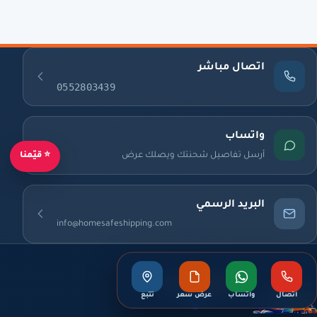
اتصال مباشر
0552803439
واتساب
أرسل تفاصيل شحنتك ويصلك عرض
⭐ قيّمنا
البريد الرسمي
info@homesafeshipping.com
اتصال
واتساب
عرض سعر
تتبع