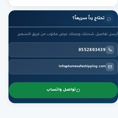
تحتاج رداً سريعاً؟
أرسل تفاصيل شحنتك ويصلك عرض مكتوب من فريق التسعير.
0552803439
info@homesafeshipping.com
تواصل واتساب