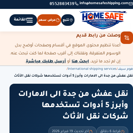
0552803439
info@homesafeshipping.com
القائمة
تتبع
عرض سعر
وصلت من رابط قديم
أعدنا تنظيم محتوى الموقع في أقسام وصفحات أوضح بدل
الوسوم المتفرقة، ونقلناك إلى أقرب صفحة لما كنت تبحث عنه.
إن لم تجد ما تريد،
ابحث هنا
أو
أرسل طلبك مباشرة
.
هوم سيف
/
International shipping services
/
نقل عفش من جدة الى الامارات وأبرز 5 أدوات تستخدمها شركات نقل الأثاث
نقل عفش من جدة الى الامارات
وأبرز 5 أدوات تستخدمها
شركات نقل الأثاث
قراءة 6 دقائق
آخر تحديث 19 فبراير 2026