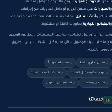
نشحن
اليخوت والقوارب
برفع بالأحزمة وحوامل مبطنة،
و
السيارات
على سفن الرورو أو داخل الحاويات مع إجراءات
التربتيك، و
أثاث المنازل
بتغليف متعدد الطبقات وقائمة محتويات،
و
البضائع التجارية
بحاويات كاملة أو مشتركة.
ونبدأ من الورق قبل الشاحنة: مراجعة المستندات ومطابقة الوصف
مع متطلبات بلد الوصول — لأن ما يعطّل الشحنات ليس الطريق
بل ورقة ناقصة.
سجل تجاري نشط
مسجّلة ضريبياً
عرض مكتوب قبل التنفيذ
تثبيت يناسب الشحنة
تخليص ومتابعة
تسليم على العنوان
خدماتنا