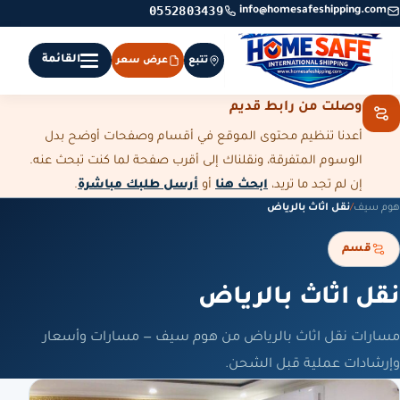
0552803439
info@homesafeshipping.com
القائمة
تتبع
عرض سعر
وصلت من رابط قديم
أعدنا تنظيم محتوى الموقع في أقسام وصفحات أوضح بدل
الوسوم المتفرقة، ونقلناك إلى أقرب صفحة لما كنت تبحث عنه.
إن لم تجد ما تريد،
ابحث هنا
أو
أرسل طلبك مباشرة
.
هوم سيف
/
نقل اثاث بالرياض
قسم
نقل اثاث بالرياض
مسارات نقل اثاث بالرياض من هوم سيف — مسارات وأسعار
وإرشادات عملية قبل الشحن.