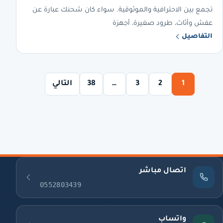
تجمع بين الاحترافية والموثوقية. سواء كان شحنك عبارة عن
عفش وأثاث، طرود صغيرة، أجهزة
التفاصيل
1
2
3
…
38
التالي
اتصال مباشر
0552803439
واتساب