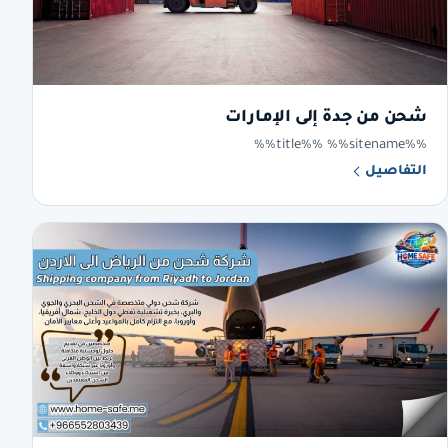
شحن من جدة إلى الإمارات
%%title%% %%sitename%%
التفاصيل