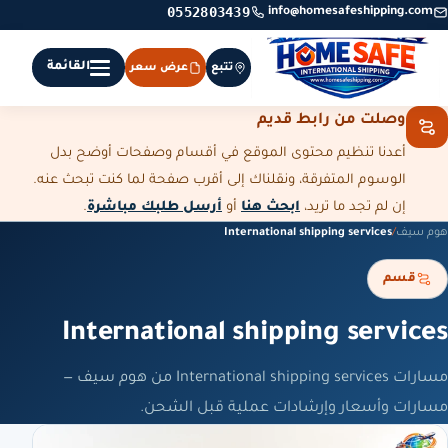
0552803439
info@homesafeshipping.com
القائمة
تتبع
عرض سعر
وصلت من رابط قديم
أعدنا تنظيم محتوى الموقع في أقسام وصفحات أوضح بدل
الوسوم المتفرقة، ونقلناك إلى أقرب صفحة لما كنت تبحث عنه.
إن لم تجد ما تريد،
ابحث هنا
أو
أرسل طلبك مباشرة
.
هوم سيف
/
International shipping services
قسم
International shipping services
مسارات International shipping services من هوم سيف —
مسارات وأسعار وإرشادات عملية قبل الشحن.