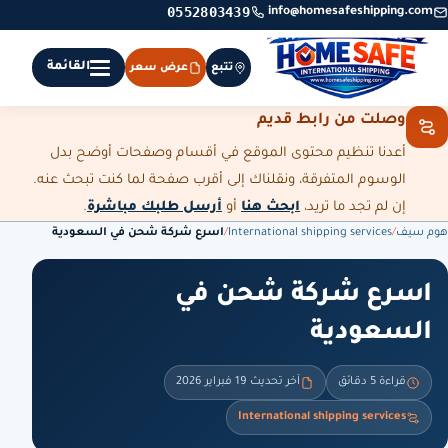
0552803439
info@homesafeshipping.com
القائمة
تتبع
عرض سعر
وصلت من رابط قديم
أعدنا تنظيم محتوى الموقع في أقسام وصفحات أوضح بدل
الوسوم المتفرقة، ونقلناك إلى أقرب صفحة لما كنت تبحث عنه.
إن لم تجد ما تريد،
ابحث هنا
أو
أرسل طلبك مباشرة
.
هوم سيف
/
International shipping services
/
اسرع شركة شحن في السعودية
اسرع شركة شحن في
السعودية
قراءة 5 دقائق
آخر تحديث 19 فبراير 2026
International shipping services