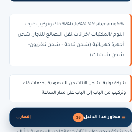
%%title%% %%sitename%% فك وتركيب غرف
النوم /المكتبات /خزانات.نقل البضائع للتجار .شحن
أجهزة كهربائية (شحن ثلاجة – شحن تلفزيون-
شحن شاشات)
شركة دولية لشحن الأثاث من السعودية بخدمات فك
وتركيب من الباب إلى الباب على مدار الساعة
محاور هذا الدليل
30
إظهار
قدم شركة شحن دولي للأثاث خدماتها من السعودية باباً إلى