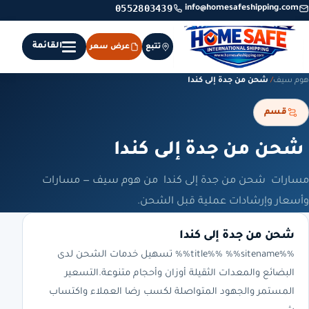
0552803439
info@homesafeshipping.com
القائمة
تتبع
عرض سعر
هوم سيف
/
شحن من جدة إلى كندا
قسم
شحن من جدة إلى كندا
مسارات شحن من جدة إلى كندا من هوم سيف — مسارات
وأسعار وإرشادات عملية قبل الشحن.
شحن من جدة إلى كندا
%%title%% %%sitename%% تسهيل خدمات الشحن لدى
البضائع والمعدات الثقيلة أوزان وأحجام متنوعة.التسعير
المستمر والجهود المتواصلة لكسب رضا العملاء واكتساب