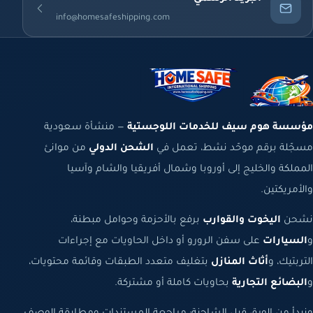
info@homesafeshipping.com
مؤسسة هوم سيف للخدمات اللوجستية
— منشأة سعودية
مسجّلة برقم موحّد نشط، تعمل في
الشحن الدولي
من موانئ
المملكة والخليج إلى أوروبا وشمال أفريقيا والشام وآسيا
والأمريكتين.
نشحن
اليخوت والقوارب
برفع بالأحزمة وحوامل مبطنة،
و
السيارات
على سفن الرورو أو داخل الحاويات مع إجراءات
التربتيك، و
أثاث المنازل
بتغليف متعدد الطبقات وقائمة محتويات،
و
البضائع التجارية
بحاويات كاملة أو مشتركة.