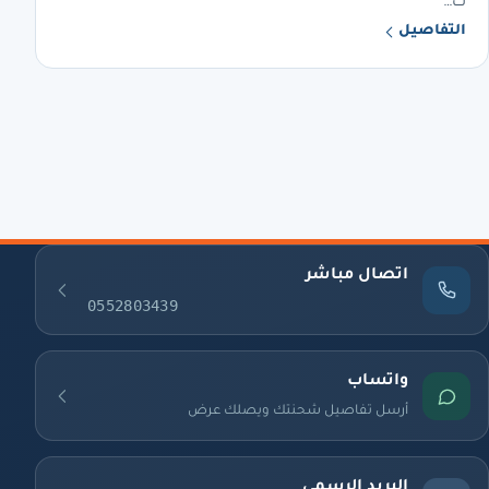
ث…
التفاصيل
اتصال مباشر
0552803439
واتساب
أرسل تفاصيل شحنتك ويصلك عرض
البريد الرسمي