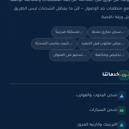
ونبدأ من الورق قبل الشاحنة: مراجعة المستندات ومطابقة الوصف
مع متطلبات بلد الوصول — لأن ما يعطّل الشحنات ليس الطريق
بل ورقة ناقصة.
سجل تجاري نشط
مسجّلة ضريبياً
عرض مكتوب قبل التنفيذ
تثبيت يناسب الشحنة
تخليص ومتابعة
تسليم على العنوان
خدماتنا
شحن اليخوت والقوارب
شحن السيارات
التربتيك وكارنيه المرور