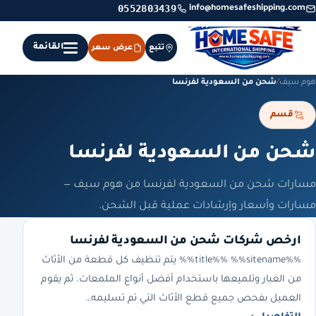
0552803439
info@homesafeshipping.com
القائمة
تتبع
عرض سعر
هوم سيف
/
شحن من السعودية لفرنسا
قسم
شحن من السعودية لفرنسا
مسارات شحن من السعودية لفرنسا من هوم سيف —
مسارات وأسعار وإرشادات عملية قبل الشحن.
ارخص شركات شحن من السعودية لفرنسا
%%title%% %%sitename%% يتم تنظيف كل قطعة من الأثاث
من الغبار وتلميعها باستخدام أفضل أنواع الملمعات. ثم يقوم
العميل بفحص جميع قطع الأثاث التي تم تسليمه…