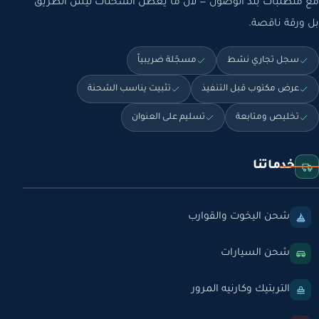
مع متطلبات بلد الوصول — لأن ما يعطّل الشحنات ليس الطريق
بل ورقة ناقصة.
سجل تجاري نشط
مسجّلة ضريبياً
عرض مكتوب قبل التنفيذ
تثبيت يناسب الشحنة
تخليص ومتابعة
تسليم على العنوان
خدماتنا
شحن اليخوت والقوارب
شحن السيارات
التربتيك وكارنيه المرور