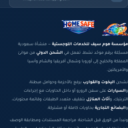
مؤسسة هوم سيف للخدمات اللوجستية
— منشأة سعودية
مسجّلة برقم موحّد نشط، تعمل في
الشحن الدولي
من موانئ
المملكة والخليج إلى أوروبا وشمال أفريقيا والشام وآسيا
والأمريكتين.
نشحن
اليخوت والقوارب
برفع بالأحزمة وحوامل مبطنة،
و
السيارات
على سفن الرورو أو داخل الحاويات مع إجراءات
التربتيك، و
أثاث المنازل
بتغليف متعدد الطبقات وقائمة محتويات،
و
البضائع التجارية
بحاويات كاملة أو مشتركة.
ونبدأ من الورق قبل الشاحنة: مراجعة المستندات ومطابقة الوصف