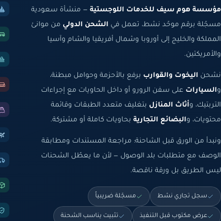
مؤسسة هوم سيف للخدمات اللوجستية
— منشأة سعودية
مسجّلة برقم موحّد نشط، تعمل في
الشحن الدولي
من موانئ
المملكة والخليج إلى أوروبا وشمال أفريقيا والشام وآسيا
والأمريكتين.
نشحن
اليخوت والقوارب
برفع بالأحزمة وحوامل مبطنة،
و
السيارات
على سفن الرورو أو داخل الحاويات مع إجراءات
التربتيك، و
أثاث المنازل
بتغليف متعدد الطبقات وقائمة
محتويات، و
البضائع التجارية
بحاويات كاملة أو مشتركة.
ونبدأ من الورق قبل الشاحنة: مراجعة المستندات ومطابقة
الوصف مع متطلبات بلد الوصول — لأن ما يعطّل الشحنات
ليس الطريق بل ورقة ناقصة.
سجل تجاري نشط
مسجّلة ضريبياً
عرض مكتوب قبل التنفيذ
تثبيت يناسب الشحنة