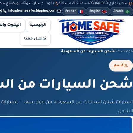
سجل تجاري 4030601060 — منشأة مسجّلة
يخوت وسيارات وأثاث وبضائع — من 8 صباحاً حتى 10 مساءً — والطلبات أونلاين طوال
9
info@homesafeshipping.com
French
English
Arabic
الرئيسية
اليخوت وال
تواصل معنا
هوم سيف
/
شحن السيارات من السعودية
قسم
شحن السيارات من ال
مسارات شحن السيارات من السعودية من هوم سيف — مسارات وأ
الشحن.