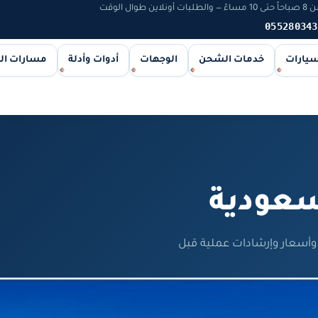
 الوقت
055280343
سيارات
خدمات الشحن
الوجهات
أدوات وأدلة
مسارات ا
سعودية
سعار وإرشادات عملية قبل