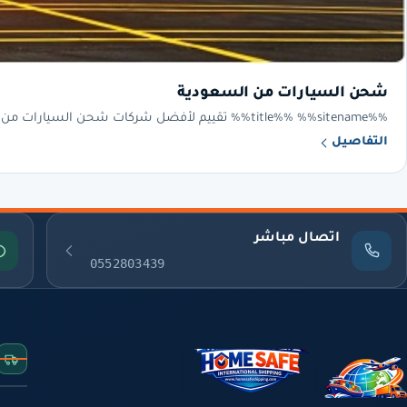
شحن السيارات من السعودية
%%title%% %%sitename%% تقييم لأفضل شركات شحن السيارات من السعودية يساعد المستخدمين في اختيار الشركة المناسبة لشحن سياراتهم. تعتمد التقييمات
التفاصيل
اتصال مباشر
0552803439