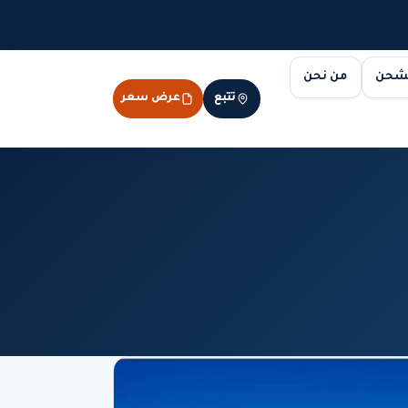
لشحن
من نحن
تتبع
عرض سعر