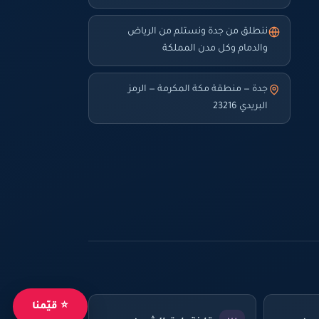
ننطلق من جدة ونستلم من الرياض
والدمام وكل مدن المملكة
جدة — منطقة مكة المكرمة — الرمز
البريدي 23216
⭐ قيّمنا