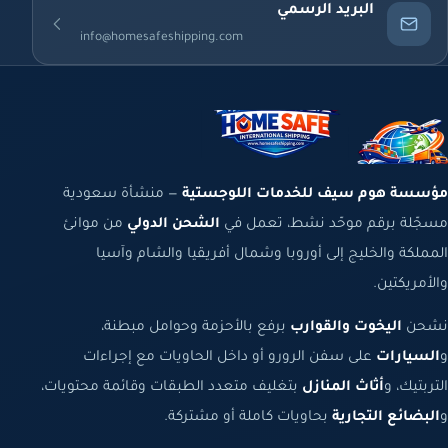
البريد الرسمي
info@homesafeshipping.com
مؤسسة هوم سيف للخدمات اللوجستية
— منشأة سعودية
مسجّلة برقم موحّد نشط، تعمل في
الشحن الدولي
من موانئ
المملكة والخليج إلى أوروبا وشمال أفريقيا والشام وآسيا
والأمريكتين.
نشحن
اليخوت والقوارب
برفع بالأحزمة وحوامل مبطنة،
و
السيارات
على سفن الرورو أو داخل الحاويات مع إجراءات
التربتيك، و
أثاث المنازل
بتغليف متعدد الطبقات وقائمة محتويات،
و
البضائع التجارية
بحاويات كاملة أو مشتركة.