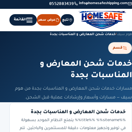
0552803439
info@homesafeshipping.com
القائمة
تتبع
عرض سعر
هوم سيف
/
خدمات شحن المعارض و المناسبات بجدة
قسم
خدمات شحن المعارض و
المناسبات بجدة
مسارات خدمات شحن المعارض و المناسبات بجدة من هوم
سيف — مسارات وأسعار وإرشادات عملية قبل الشحن.
خدمات شحن المعارض و المناسبات بجدة
%%title%% %%sitename%% يتمتع النظام الموحد بسهولة
في توفير وتجهيز معلومات دقيقة للمستثمرين والباحثين. تتم