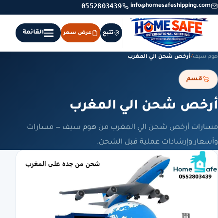
0552803439
info@homesafeshipping.com
القائمة
تتبع
عرض سعر
هوم سيف
/
أرخص شحن الي المغرب
قسم
أرخص شحن الي المغرب
مسارات أرخص شحن الي المغرب من هوم سيف — مسارات
وأسعار وإرشادات عملية قبل الشحن.