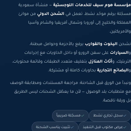
مؤسسة هوم سيف للخدمات اللوجستية
— منشأة سعودية
مسجّلة برقم موحّد نشط، تعمل في
الشحن الدولي
من موانئ
المملكة والخليج إلى أوروبا وشمال أفريقيا والشام وآسيا
والأمريكتين.
نشحن
اليخوت والقوارب
برفع بالأحزمة وحوامل مبطنة،
و
السيارات
على سفن الرورو أو داخل الحاويات مع إجراءات
التربتيك، و
أثاث المنازل
بتغليف متعدد الطبقات وقائمة محتويات،
و
البضائع التجارية
بحاويات كاملة أو مشتركة.
ونبدأ من الورق قبل الشاحنة: مراجعة المستندات ومطابقة الوصف
مع متطلبات بلد الوصول — لأن ما يعطّل الشحنات ليس الطريق
بل ورقة ناقصة.
سجل تجاري نشط
مسجّلة ضريبياً
عرض مكتوب قبل التنفيذ
تثبيت يناسب الشحنة