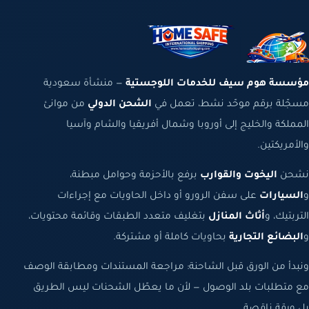
مؤسسة هوم سيف للخدمات اللوجستية
— منشأة سعودية
مسجّلة برقم موحّد نشط، تعمل في
الشحن الدولي
من موانئ
المملكة والخليج إلى أوروبا وشمال أفريقيا والشام وآسيا
والأمريكتين.
نشحن
اليخوت والقوارب
برفع بالأحزمة وحوامل مبطنة،
و
السيارات
على سفن الرورو أو داخل الحاويات مع إجراءات
التربتيك، و
أثاث المنازل
بتغليف متعدد الطبقات وقائمة محتويات،
و
البضائع التجارية
بحاويات كاملة أو مشتركة.
ونبدأ من الورق قبل الشاحنة: مراجعة المستندات ومطابقة الوصف
مع متطلبات بلد الوصول — لأن ما يعطّل الشحنات ليس الطريق