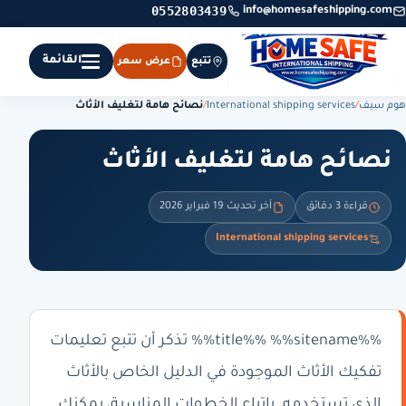
0552803439
info@homesafeshipping.com
القائمة
تتبع
عرض سعر
هوم سيف
/
International shipping services
/
نصائح هامة لتغليف الأثاث
نصائح هامة لتغليف الأثاث
قراءة 3 دقائق
آخر تحديث 19 فبراير 2026
International shipping services
%%title%% %%sitename%% تذكر أن تتبع تعليمات
تفكيك الأثاث الموجودة في الدليل الخاص بالأثاث
الذي تستخدمه. باتباع الخطوات المناسبة، يمكنك