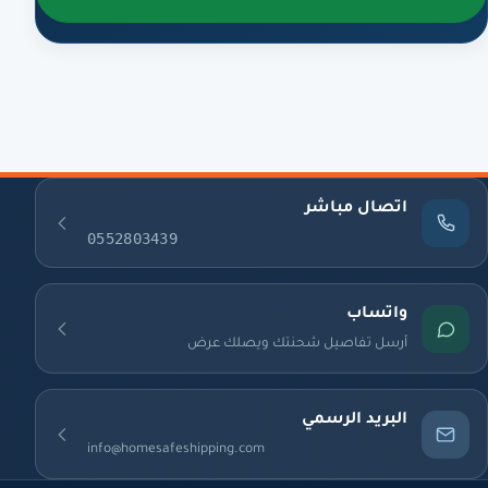
اتصال مباشر
0552803439
واتساب
أرسل تفاصيل شحنتك ويصلك عرض
البريد الرسمي
info@homesafeshipping.com