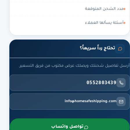
مدد الشحن المتوقعة
أسئلة يسألها العملاء
تحتاج رداً سريعاً؟
أرسل تفاصيل شحنتك ويصلك عرض مكتوب من فريق التسعير.
0552803439
info@homesafeshipping.com
تواصل واتساب