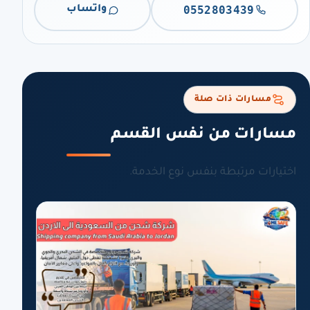
0552803439
واتساب
مسارات ذات صلة
مسارات من نفس القسم
اختيارات مرتبطة بنفس نوع الخدمة.