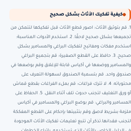
كيفية تفكيك الأثاث بشكل صحيح
1. قم بتوثيق الأثاث: اصور قطع الأثاث قبل تفكيكها لتتمكن من
تجميعها بشكل صحيح لاحقًا. 2. استخدم الأدوات المناسبة:
استخدم مفكات ومفاتيح لتفكيك البراغي والمسامير بشكل
صحيح. 3. حافظ على القطع الصغيرة: قم بتجميع البراغي
والمسامير ووضعها في أكياس قابلة للإغلاق وقم بوضعها في
صندوق واحد. قم بتسمية الصندوق لسهولة التعرف على
محتوياته. 4. لا تترك فراغات: قم بملء الفراغات بقطع قماش
أو ورق التغليف لتجنب حدوث تلف أثناء النقل. 5. الحفاظ على
المسامير والبراغي: قم بوضع البراغي والمسامير في أكياس
ملزمة بشريط لاصق وقم بتثبيتها بإحكام على القطع المفككة
لتجنب فقدانها.تذكر أن تتبع تعليمات تفكيك الأثاث الموجودة
في الدليل الخاص بالأثاث الذي تستخدمه. باتباع الخطوات