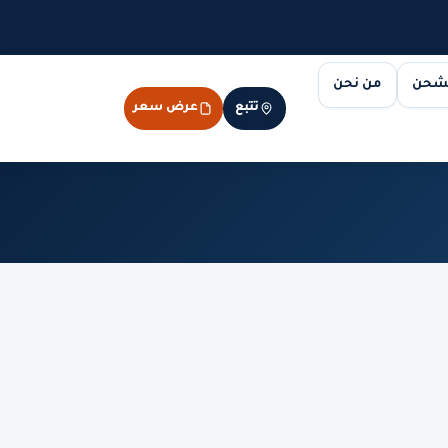
لشحن
من نحن
تتبع
عرض سعر