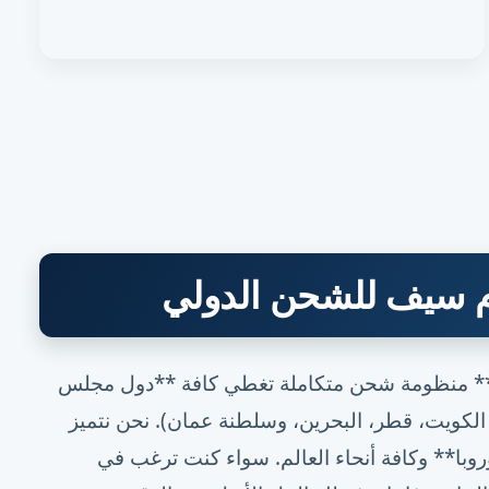
وم سيف للشحن الدولي
م شركة **هوم سيف (homesafeshipping.com)** منظومة شحن متكاملة تغطي كافة **دول مجلس
، الكويت، قطر، البحرين، وسلطنة عمان). نحن نتميز
وروبا** وكافة أنحاء العالم. سواء كنت ترغب في