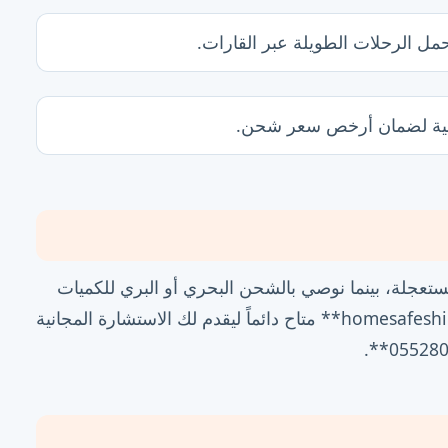
ل الرحلات الطويلة عبر القارات.
احية لضمان أرخص سعر شحن.
لمستعجلة، بينما نوصي بالشحن البحري أو البري للكميات
الكبيرة والأثاث لضمان توفير التكاليف. فريق **homesafeshipping.com** متاح دائماً ليقدم لك الاستشارة المجانية