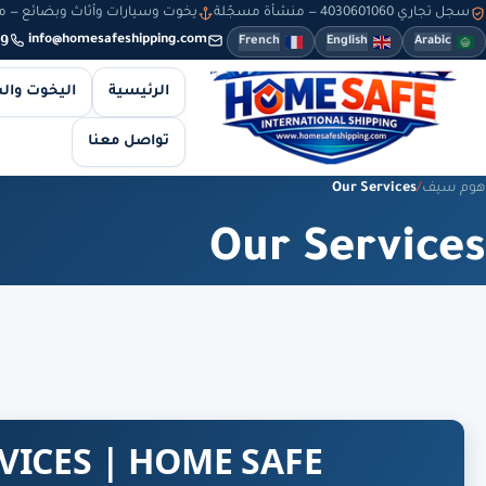
سجل تجاري 4030601060 — منشأة مسجّلة
يخوت وسيارات وأثاث وبضائع — من 8 صباحاً حتى 10 مساءً — والطلبات أونلاين طوال
9
info@homesafeshipping.com
French
English
Arabic
الرئيسية
اليخوت وال
تواصل معنا
هوم سيف
/
Our Services
Our Services
VICES | HOME SAFE