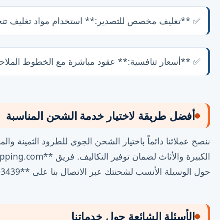
✅ **تغليف مخصص للتصدير:** استخدام مواد تغليف تتحم
✅ **أسعار تنافسية:** عقود مباشرة مع الخطوط المل
أفضل طريقة لاختيار خدمة الشحن المناسبة
ننصح عملائنا دائماً باختيار الشحن الجوي للطرود الثمينة وا
حول الوسيلة الأنسب لشحنتك عبر الاتصال بنا على **0552803439**.
الأسئلة الشائعة حول خدماتنا