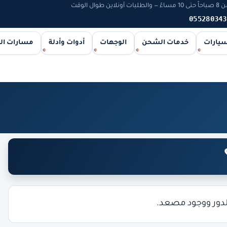
 الوقت
055280343
سيارات
خدمات الشحن
الوجهات
أدوات وأدلة
مسارات ا
والدور ووجود مصعد.