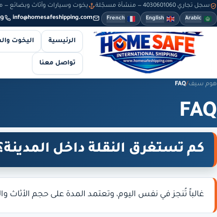
سجل تجاري 4030601060 — منشأة مسجّلة
يخوت وسيارات وأثاث وبضائع — من 8 صباحاً حتى 10 مساءً — والطلبات أونلاين طوال
9
info@homesafeshipping.com
French
English
Arabic
الرئيسية
اليخوت وال
تواصل معنا
هوم سيف
/
FAQ
FAQ
كم تستغرق النقلة داخل المدينة؟
غالباً تُنجز في نفس اليوم، وتعتمد المدة على حجم الأثاث 