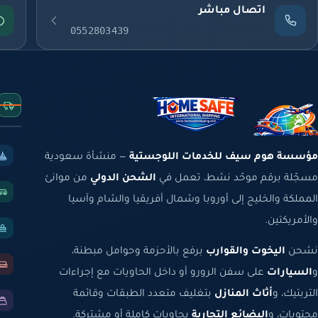
اتصال مباشر
0552803439
مؤسسة هوم سيف للخدمات اللوجستية
— منشأة سعودية
مسجّلة برقم موحّد نشط، تعمل في
الشحن الدولي
من موانئ
المملكة والخليج إلى أوروبا وشمال أفريقيا والشام وآسيا
والأمريكتين.
نشحن
اليخوت والقوارب
برفع بالأحزمة وحوامل مبطنة،
و
السيارات
على سفن الرورو أو داخل الحاويات مع إجراءات
التربتيك، و
أثاث المنازل
بتغليف متعدد الطبقات وقائمة
محتويات، و
البضائع التجارية
بحاويات كاملة أو مشتركة.