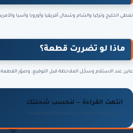
نغطي الخليج وتركيا والشام وشمال أفريقيا وأوروبا وآسيا والأمريك
ماذا لو تضررت قطعة؟
عاين عند الاستلام وسجّل الملاحظة قبل التوقيع، وصوّر القطعة، وبلّ
انتهت القراءة — لنحسب شحنتك
اختر ما يخصّك ويصلك رد بالسعر والطريقة والمدة.