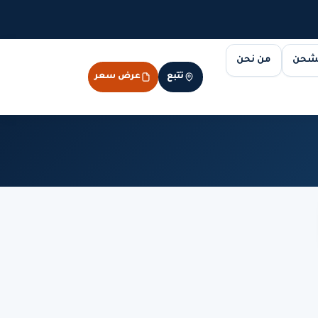
لشحن
من نحن
تتبع
عرض سعر