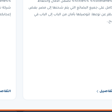
%%title%% %%sitename%% تضمن الأمان والحفاظ
كامل على جميع البضائع التي يتم شحنها إلى مصر، بغض
شركة نق
نظر عن نوعها، لتوصيلها بأمان من الباب إلى الباب.في
إعجابكم
…
تفاصيل
التفاص