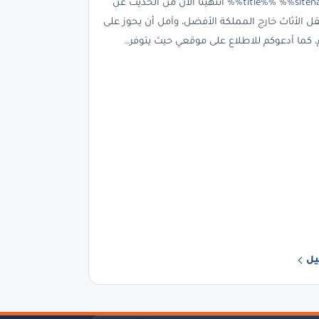
%%title%% %%sitename%% انتهينا الآن من الحديث عن
ل الأثاث خارج المملكة الأفضل، وآمل أن يحوز على
، كما أدعوكم للاطلاع على موقعي حيث يتوفر…
يل