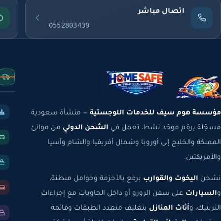
اتصال مباشر
0552803439
مؤسسة هوم سيف للخدمات اللوجستية
— منشأة سعودية
مسجّلة برقم موحّد نشط، تعمل في
الشحن الدولي
من موانئ
المملكة والخليج إلى أوروبا وشمال أفريقيا والشام وآسيا
والأمريكتين.
نشحن
اليخوت والقوارب
برفع بالأحزمة وحوامل مبطنة،
و
السيارات
على سفن الرورو أو داخل الحاويات مع إجراءات
التربتيك، و
أثاث المنازل
بتغليف متعدد الطبقات وقائمة