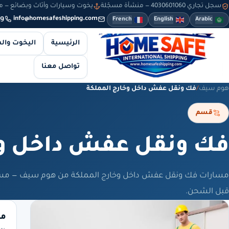
سجل تجاري 4030601060 — منشأة مسجّلة
يخوت وسيارات وأثاث وبضائع — من 8 صباحاً حتى 10 مساءً — والطلبات أونلاين طوال
9
info@homesafeshipping.com
French
English
Arabic
الرئيسية
اليخوت وال
تواصل معنا
هوم سيف
/
فك ونقل عفش داخل وخارج المملكة
قسم
فك ونقل عفش داخل وخ
مسارات فك ونقل عفش داخل وخارج المملكة من هوم سيف — مسار
قبل الشحن.
مك