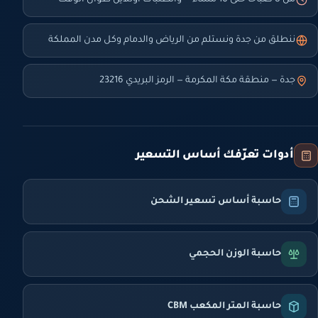
من 8 صباحاً حتى 10 مساءً — والطلبات أونلاين طوال الوقت
ننطلق من جدة ونستلم من الرياض والدمام وكل مدن المملكة
جدة — منطقة مكة المكرمة — الرمز البريدي 23216
أدوات تعرّفك أساس التسعير
حاسبة أساس تسعير الشحن
حاسبة الوزن الحجمي
حاسبة المتر المكعب CBM