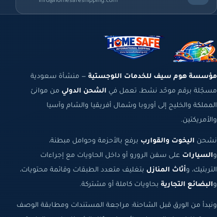
info@homesafeshipping.com
مؤسسة هوم سيف للخدمات اللوجستية
— منشأة سعودية
مسجّلة برقم موحّد نشط، تعمل في
الشحن الدولي
من موانئ
المملكة والخليج إلى أوروبا وشمال أفريقيا والشام وآسيا
والأمريكتين.
نشحن
اليخوت والقوارب
برفع بالأحزمة وحوامل مبطنة،
و
السيارات
على سفن الرورو أو داخل الحاويات مع إجراءات
التربتيك، و
أثاث المنازل
بتغليف متعدد الطبقات وقائمة محتويات،
و
البضائع التجارية
بحاويات كاملة أو مشتركة.
ونبدأ من الورق قبل الشاحنة: مراجعة المستندات ومطابقة الوصف