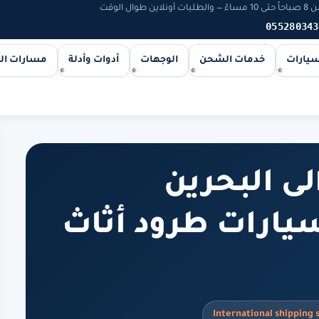
 الوقت
055280343
سيارات
خدمات الشحن
الوجهات
أدوات وأدلة
مسارات ا
ى البحرين
| شحن سيارات طرود أثاث
International shipping 