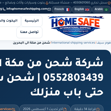
سجل تجاري 4030601060 — منشأة مسجّلة
يخوت وسيارات وأثاث وبضائع — من 8 صباحاً حتى 10 مساءً — والطلبات أونلاين طوال
9
info@homesafeshipping.com
French
English
Arabic
الرئيسية
اليخوت وال
تواصل معنا
هوم سيف
/
International shipping services
/
شحن من مكة الى البحرين
شركة شحن من مكة ال
0552803439 
حتى باب منزلك
قراءة 14 دقيقة
آخر تحديث 1 أغسطس 2026
services