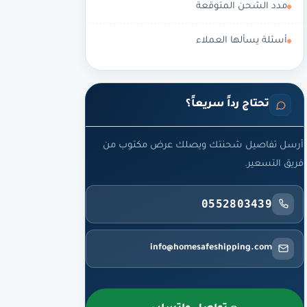
مدد الشحن المتوقعة
أسئلة يسألها العملاء
تحتاج رداً سريعاً؟
أرسل تفاصيل شحنتك ويصلك عرض مكتوب من
فريق التسعير.
0552803439
info@homesafeshipping.com