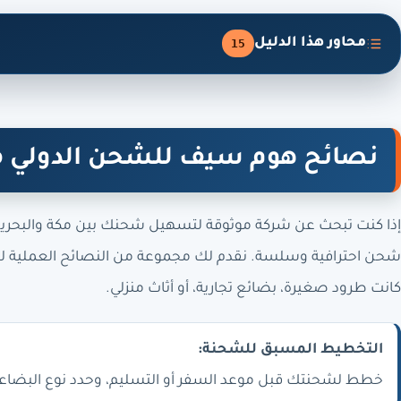
محاور هذا الدليل
15
نصائح هوم سيف للشحن الدولي من
إذا كنت تبحث عن شركة موثوقة لتسهيل شحنك بين مكة والبحري
شحن احترافية وسلسة. نقدم لك مجموعة من النصائح العملية 
كانت طرود صغيرة، بضائع تجارية، أو أثاث منزلي.
التخطيط المسبق للشحنة:
خطط لشحنتك قبل موعد السفر أو التسليم، وحدد نوع البضاعة وح