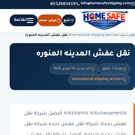
0552803439
info@homesafeshipping.com
القائمة
تتبع
عرض سعر
هوم سيف
/
International shipping services
/
نقل عفش المدينه المنوره
نقل عفش المدينه المنوره
قراءة 7 دقائق
آخر تحديث 19 فبراير 2026
International shipping services
%%title%% %%sitename%% أفضل شركة نقل
عفش بجدة، شركه نقل عفش بجده،شركه نقل
عفش بجده رخيصه، افضل شركه نقل عفش