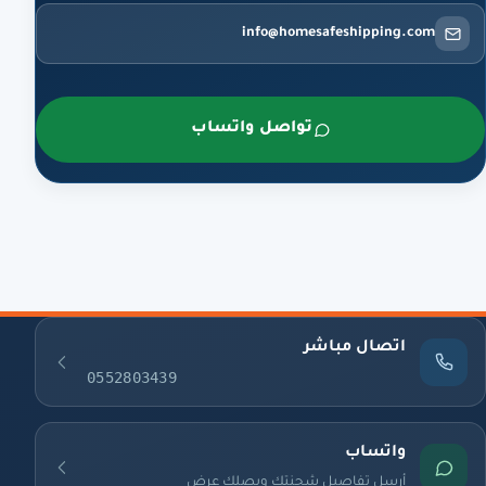
info@homesafeshipping.com
تواصل واتساب
اتصال مباشر
0552803439
واتساب
أرسل تفاصيل شحنتك ويصلك عرض