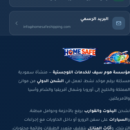
البريد الرسمي
info@homesafeshipping.com
مؤسسة هوم سيف للخدمات اللوجستية
— منشأة سعودية
مسجّلة برقم موحّد نشط، تعمل في
الشحن الدولي
من موانئ
المملكة والخليج إلى أوروبا وشمال أفريقيا والشام وآسيا
والأمريكتين.
نشحن
اليخوت والقوارب
برفع بالأحزمة وحوامل مبطنة،
و
السيارات
على سفن الرورو أو داخل الحاويات مع إجراءات
التربتيك، و
أثاث المنازل
بتغليف متعدد الطبقات وقائمة محتويات،