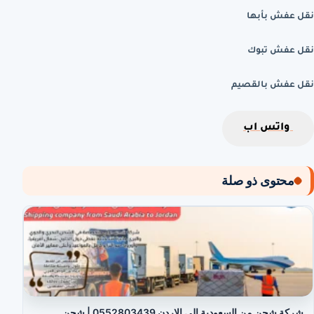
نقل عفش بأبها
نقل عفش تبوك
نقل عفش بالقصيم
واتس اب
محتوى ذو صلة
شركة شحن من السعودية الى الاردن 0552803439 | شحن