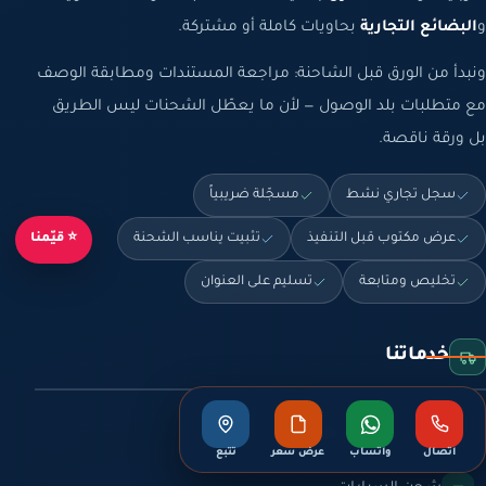
و
البضائع التجارية
بحاويات كاملة أو مشتركة.
ونبدأ من الورق قبل الشاحنة: مراجعة المستندات ومطابقة الوصف
مع متطلبات بلد الوصول — لأن ما يعطّل الشحنات ليس الطريق
بل ورقة ناقصة.
سجل تجاري نشط
مسجّلة ضريبياً
عرض مكتوب قبل التنفيذ
تثبيت يناسب الشحنة
⭐ قيّمنا
تخليص ومتابعة
تسليم على العنوان
خدماتنا
شحن اليخوت والقوارب
اتصال
واتساب
عرض سعر
تتبع