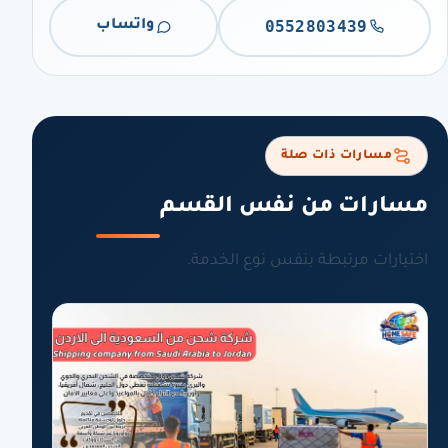
0552803439
واتساب
مسارات ذات صلة
مسارات من نفس القسم
اختيارات مرتبطة بنفس نوع الخدمة.