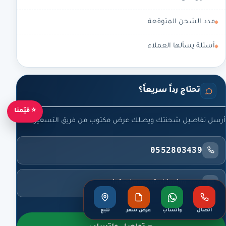
مدد الشحن المتوقعة
أسئلة يسألها العملاء
تحتاج رداً سريعاً؟
⭐ قيّمنا
أرسل تفاصيل شحنتك ويصلك عرض مكتوب من فريق التسعير.
0552803439
info@homesafeshipping.com
اتصال
واتساب
عرض سعر
تتبع