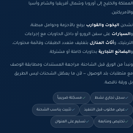
المملكة والخليج إلى أوروبا وشمال أفريقيا والشام وآسيا
والأمريكتين.
نشحن
اليخوت والقوارب
برفع بالأحزمة وحوامل مبطنة،
و
السيارات
على سفن الرورو أو داخل الحاويات مع إجراءات
التربتيك، و
أثاث المنازل
بتغليف متعدد الطبقات وقائمة محتويات،
و
البضائع التجارية
بحاويات كاملة أو مشتركة.
ونبدأ من الورق قبل الشاحنة: مراجعة المستندات ومطابقة الوصف
مع متطلبات بلد الوصول — لأن ما يعطّل الشحنات ليس الطريق
بل ورقة ناقصة.
سجل تجاري نشط
مسجّلة ضريبياً
عرض مكتوب قبل التنفيذ
تثبيت يناسب الشحنة
تخليص ومتابعة
تسليم على العنوان