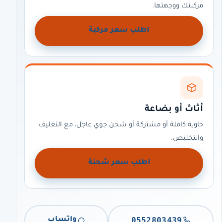
مركبتك ووجهتها.
اطلب سعر مركبة
أثاث أو بضاعة
حاوية كاملة أو مشتركة أو شحن جوي عاجل، مع التغليف
والتخليص.
اطلب سعر شحنة
0552803439
واتساب