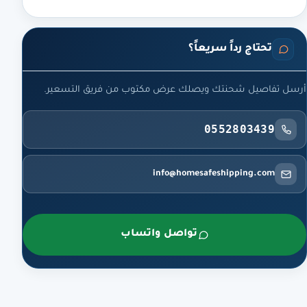
تحتاج رداً سريعاً؟
أرسل تفاصيل شحنتك ويصلك عرض مكتوب من فريق التسعير.
0552803439
info@homesafeshipping.com
تواصل واتساب