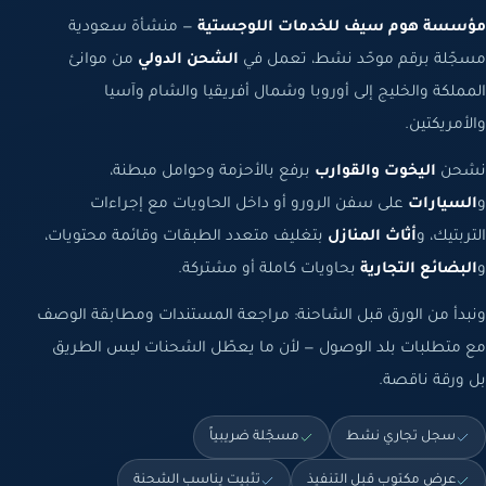
مؤسسة هوم سيف للخدمات اللوجستية
— منشأة سعودية
مسجّلة برقم موحّد نشط، تعمل في
الشحن الدولي
من موانئ
المملكة والخليج إلى أوروبا وشمال أفريقيا والشام وآسيا
والأمريكتين.
نشحن
اليخوت والقوارب
برفع بالأحزمة وحوامل مبطنة،
و
السيارات
على سفن الرورو أو داخل الحاويات مع إجراءات
التربتيك، و
أثاث المنازل
بتغليف متعدد الطبقات وقائمة محتويات،
و
البضائع التجارية
بحاويات كاملة أو مشتركة.
ونبدأ من الورق قبل الشاحنة: مراجعة المستندات ومطابقة الوصف
مع متطلبات بلد الوصول — لأن ما يعطّل الشحنات ليس الطريق
بل ورقة ناقصة.
سجل تجاري نشط
مسجّلة ضريبياً
عرض مكتوب قبل التنفيذ
تثبيت يناسب الشحنة