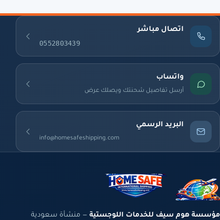
اتصال مباشر
0552803439
واتساب
أرسل تفاصيل شحنتك ويصلك عرض
البريد الرسمي
info@homesafeshipping.com
مؤسسة هوم سيف للخدمات اللوجستية
— منشأة سعودية