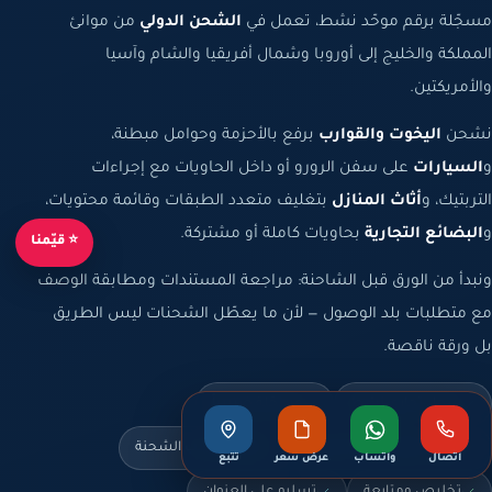
مسجّلة برقم موحّد نشط، تعمل في
الشحن الدولي
من موانئ
المملكة والخليج إلى أوروبا وشمال أفريقيا والشام وآسيا
والأمريكتين.
نشحن
اليخوت والقوارب
برفع بالأحزمة وحوامل مبطنة،
و
السيارات
على سفن الرورو أو داخل الحاويات مع إجراءات
التربتيك، و
أثاث المنازل
بتغليف متعدد الطبقات وقائمة محتويات،
و
البضائع التجارية
بحاويات كاملة أو مشتركة.
⭐ قيّمنا
ونبدأ من الورق قبل الشاحنة: مراجعة المستندات ومطابقة الوصف
مع متطلبات بلد الوصول — لأن ما يعطّل الشحنات ليس الطريق
بل ورقة ناقصة.
سجل تجاري نشط
مسجّلة ضريبياً
عرض مكتوب قبل التنفيذ
تثبيت يناسب الشحنة
اتصال
واتساب
عرض سعر
تتبع