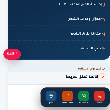
حاسبة المتر المكعب CBM
محوّل وحدات الشحن
مقارنة طرق الشحن
تتبع الشحنة
⭐ قيّمنا
قبل يوم الاستلام
قائمة تحقق سريعة
صوّر الأثاث قبل التغليف — دليلك عند أي نزاع.
اتصال
واتساب
عرض سعر
تتبع
اكتب قائمة محتويات لكل صندوق ورقّمه.