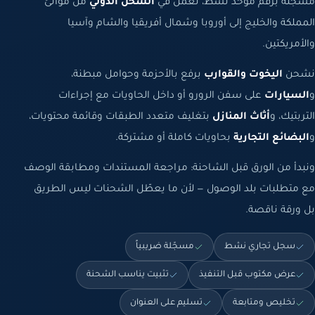
مسجّلة برقم موحّد نشط، تعمل في
الشحن الدولي
من موانئ
المملكة والخليج إلى أوروبا وشمال أفريقيا والشام وآسيا
والأمريكتين.
نشحن
اليخوت والقوارب
برفع بالأحزمة وحوامل مبطنة،
و
السيارات
على سفن الرورو أو داخل الحاويات مع إجراءات
التربتيك، و
أثاث المنازل
بتغليف متعدد الطبقات وقائمة محتويات،
و
البضائع التجارية
بحاويات كاملة أو مشتركة.
ونبدأ من الورق قبل الشاحنة: مراجعة المستندات ومطابقة الوصف
مع متطلبات بلد الوصول — لأن ما يعطّل الشحنات ليس الطريق
بل ورقة ناقصة.
سجل تجاري نشط
مسجّلة ضريبياً
عرض مكتوب قبل التنفيذ
تثبيت يناسب الشحنة
تخليص ومتابعة
تسليم على العنوان