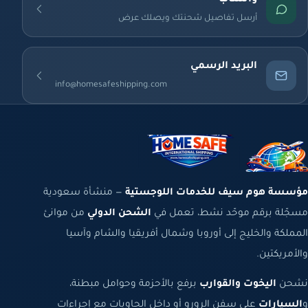
واتساب
أرسل تفاصيل شحنتك ويصلك عرض
البريد الرسمي
info@homesafeshipping.com
مؤسسة هوم سيف للخدمات اللوجستية
— منشأة سعودية
مسجّلة برقم موحّد نشط، تعمل في
الشحن الدولي
من موانئ
المملكة والخليج إلى أوروبا وشمال أفريقيا والشام وآسيا
والأمريكتين.
نشحن
اليخوت والقوارب
برفع بالأحزمة وحوامل مبطنة،
و
السيارات
على سفن الرورو أو داخل الحاويات مع إجراءات