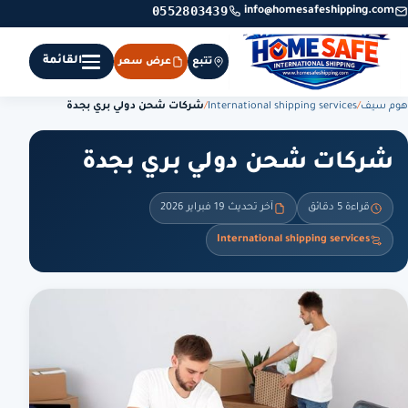
0552803439
info@homesafeshipping.com
القائمة
تتبع
عرض سعر
هوم سيف
/
International shipping services
/
شركات شحن دولي بري بجدة
شركات شحن دولي بري بجدة
قراءة 5 دقائق
آخر تحديث 19 فبراير 2026
International shipping services