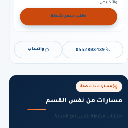
والتخليص.
اطلب سعر شحنة
0552803439
واتساب
مسارات ذات صلة
مسارات من نفس القسم
اختيارات مرتبطة بنفس نوع الخدمة.