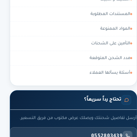
المستندات المطلوبة
المواد الممنوعة
التأمين على الشحنات
مدد الشحن المتوقعة
أسئلة يسألها العملاء
تحتاج رداً سريعاً؟
أرسل تفاصيل شحنتك ويصلك عرض مكتوب من فريق التسعير.
0552803439