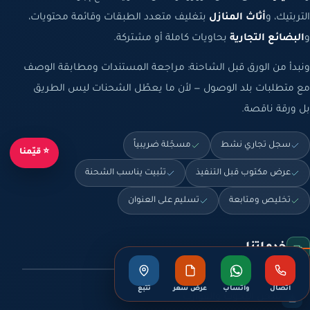
التربتيك، و
أثاث المنازل
بتغليف متعدد الطبقات وقائمة محتويات،
و
البضائع التجارية
بحاويات كاملة أو مشتركة.
ونبدأ من الورق قبل الشاحنة: مراجعة المستندات ومطابقة الوصف
مع متطلبات بلد الوصول — لأن ما يعطّل الشحنات ليس الطريق
بل ورقة ناقصة.
سجل تجاري نشط
مسجّلة ضريبياً
⭐ قيّمنا
عرض مكتوب قبل التنفيذ
تثبيت يناسب الشحنة
تخليص ومتابعة
تسليم على العنوان
خدماتنا
اتصال
واتساب
عرض سعر
تتبع
شحن اليخوت والقوارب