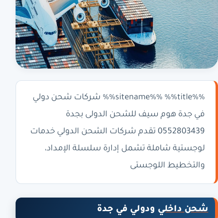
%%sitename%% %%title%% شركات شحن دولي
في جدة هوم سيف للشحن الدولى بجدة
0552803439 تقدم شركات الشحن الدولي خدمات
لوجستية شاملة تشمل إدارة سلسلة الإمداد،
والتخطيط اللوجستى
شحن داخلي
ودولي في جدة