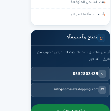
مدد الشحن المتوقعة
أسئلة يسألها العملاء
تحتاج رداً سريعاً؟
أرسل تفاصيل شحنتك ويصلك عرض مكتوب من
فريق التسعير.
0552803439
info@homesafeshipping.com