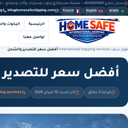
سجل تجاري 4030601060 — منشأة مسجّلة
يخوت وسيارات وأثاث وبضائع — من 8 صباحاً حتى 10 مساءً — والطلبات أونلاين طوال
9
info@homesafeshipping.com
French
English
Arabic
الرئيسية
اليخوت وال
تواصل معنا
هوم سيف
/
International shipping services
/
أفضل سعر للتصدير والشحن
أفضل سعر للتصدير 
قراءة 5 دقائق
آخر تحديث 19 فبراير 2026
ing services