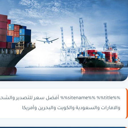
%%sitename%% %%title%% أفضل سعر للتصد
والامارات والسعودية والكويت والبحرين وأمريكا