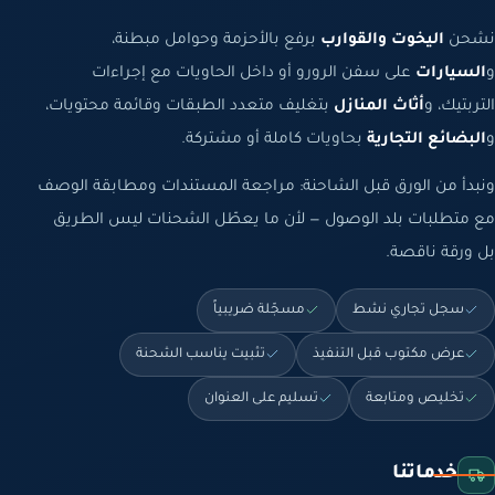
نشحن
اليخوت والقوارب
برفع بالأحزمة وحوامل مبطنة،
و
السيارات
على سفن الرورو أو داخل الحاويات مع إجراءات
التربتيك، و
أثاث المنازل
بتغليف متعدد الطبقات وقائمة محتويات،
و
البضائع التجارية
بحاويات كاملة أو مشتركة.
ونبدأ من الورق قبل الشاحنة: مراجعة المستندات ومطابقة الوصف
مع متطلبات بلد الوصول — لأن ما يعطّل الشحنات ليس الطريق
بل ورقة ناقصة.
سجل تجاري نشط
مسجّلة ضريبياً
عرض مكتوب قبل التنفيذ
تثبيت يناسب الشحنة
تخليص ومتابعة
تسليم على العنوان
خدماتنا