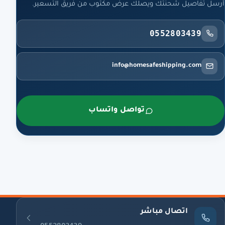
أرسل تفاصيل شحنتك ويصلك عرض مكتوب من فريق التسعير.
0552803439
info@homesafeshipping.com
تواصل واتساب
اتصال مباشر