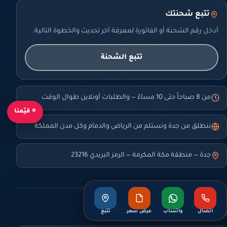
تتبع شحنتك
أدخل رقم الشحنة أو الفاتورة لمعرفة آخر تحديث والخطوة التالية.
تتبع الشحنة
من 8 صباحاً حتى 10 مساءً — والطلبات أونلاين طوال الوقت
⭐ قيّمنا
ننطلق من جدة ونستلم من الرياض والدمام وكل مدن المملكة
جدة — منطقة مكة المكرمة — الرمز البريدي 23216
أدوات تعرّفك أساس التسعير
اتصال
واتساب
عرض سعر
تتبع