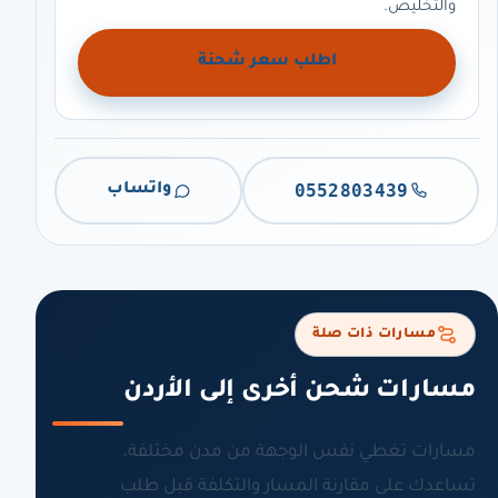
والتخليص.
اطلب سعر شحنة
0552803439
واتساب
مسارات ذات صلة
مسارات شحن أخرى إلى الأردن
مسارات تغطي نفس الوجهة من مدن مختلفة،
تساعدك على مقارنة المسار والتكلفة قبل طلب