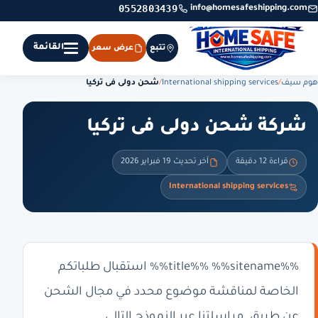
0552803439
info@homesafeshipping.com
القائمة
تتبع
عرض سعر
هوم سيف
/
International shipping services
/
شحن دولى فى تركيا
شركة شحن دولى فى تركيا
قراءة 12 دقيقة
آخر تحديث 19 فبراير 2026
International shipping services
%%title%% %%sitename%% استقبال طلباتكم
الخاصة لمناقشة موضوع محدد في مجال الشحن
عن طريق. مراسلتنا عبر النموذج التالي .