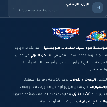
البريد الرسمي
info@homesafeshipping.com
مؤسسة هوم سيف للخدمات اللوجستية
— منشأة سعودية
مسجّلة برقم موحّد نشط، تعمل في
الشحن الدولي
من موانئ
المملكة والخليج إلى أوروبا وشمال أفريقيا والشام وآسيا
والأمريكتين.
نشحن
اليخوت والقوارب
برفع بالأحزمة وحوامل مبطنة،
و
السيارات
على سفن الرورو أو داخل الحاويات مع إجراءات
التربتيك، و
أثاث المنازل
بتغليف متعدد الطبقات وقائمة محتويات،
و
البضائع التجارية
بحاويات كاملة أو مشتركة.