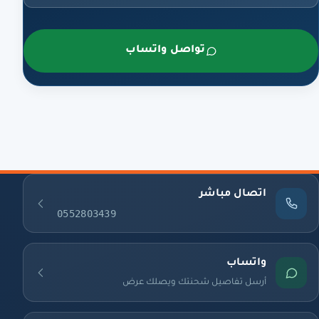
تواصل واتساب
اتصال مباشر
0552803439
واتساب
أرسل تفاصيل شحنتك ويصلك عرض