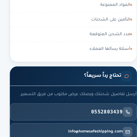
المواد الممنوعة
التأمين على الشحنات
مدد الشحن المتوقعة
أسئلة يسألها العملاء
تحتاج رداً سريعاً؟
أرسل تفاصيل شحنتك ويصلك عرض مكتوب من فريق التسعير.
0552803439
info@homesafeshipping.com