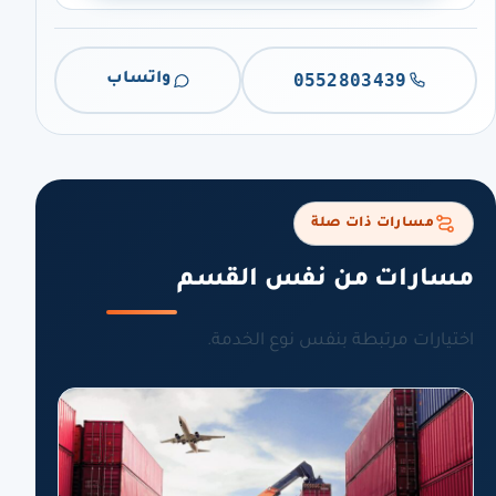
0552803439
واتساب
مسارات ذات صلة
مسارات من نفس القسم
اختيارات مرتبطة بنفس نوع الخدمة.