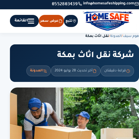
0552803439
info@homesafeshipping.com
القائمة
تتبع
عرض سعر
هوم سيف
/
المدونة
/
نقل اثاث بمكة
شركة نقل اثاث بمكة
قراءة دقيقتان
آخر تحديث 28 يوليو 2024
المدونة