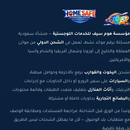
مؤسسة هوم سيف للخدمات اللوجستية
— منشأة سعودية
مسجّلة برقم موحّد نشط، تعمل في
الشحن الدولي
من موانئ
المملكة والخليج إلى أوروبا وشمال أفريقيا والشام وآسيا
والأمريكتين.
نشحن
اليخوت والقوارب
برفع بالأحزمة وحوامل مبطنة،
و
السيارات
على سفن الرورو أو داخل الحاويات مع إجراءات
التربتيك، و
أثاث المنازل
بتغليف متعدد الطبقات وقائمة محتويات،
و
البضائع التجارية
بحاويات كاملة أو مشتركة.
ونبدأ من الورق قبل الشاحنة: مراجعة المستندات ومطابقة الوصف
مع متطلبات بلد الوصول — لأن ما يعطّل الشحنات ليس الطريق
بل ورقة ناقصة.