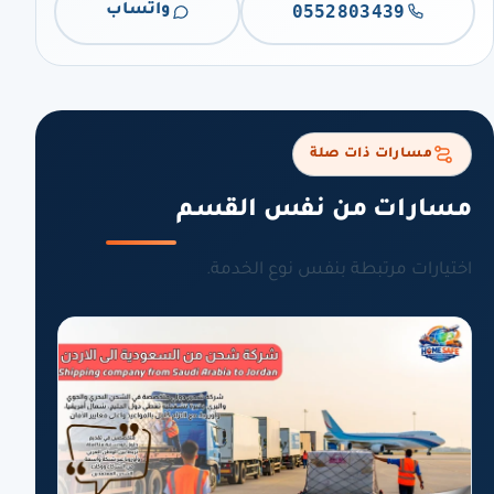
0552803439
واتساب
مسارات ذات صلة
مسارات من نفس القسم
اختيارات مرتبطة بنفس نوع الخدمة.