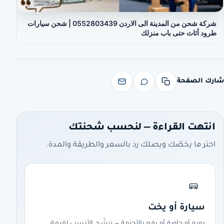
شركة شحن من المدينة الى الاردن 0552803439 | شحن سيارات
طرود أثاث حتى باب منزلك
شارك الصفحة
انتهت القراءة — لنحسب شحنتك
اختر ما يخصّك ويصلك رد بالسعر والطريقة والمدة.
سيارة أو يخت
رورو أو حاوية أو رفع بالأحزمة — نرشّح الأنسب لقيمة