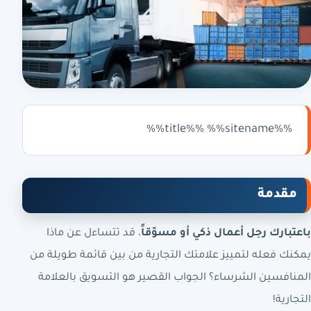
%%title%% %%sitename%%
مقدمة
باعتبارك رجل أعمال ذكي أو مسوّقاً
، قد تتساءل عن ماذا
يمكنك فعله لتمييز علامتك التجارية من بين قائمة طويلة من
المنافسين الشرساء؟ الجواب القصير هو التسويق بالعلامة
التجارية!