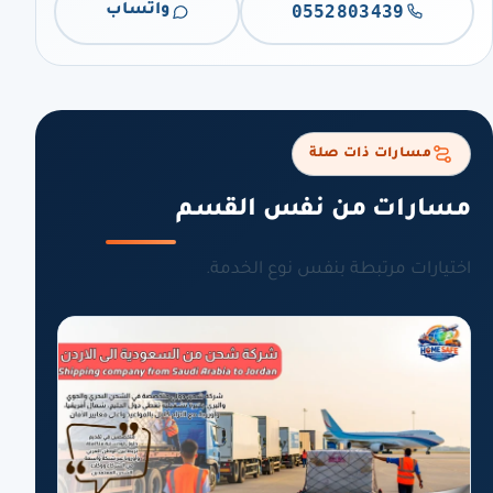
0552803439
واتساب
مسارات ذات صلة
مسارات من نفس القسم
اختيارات مرتبطة بنفس نوع الخدمة.