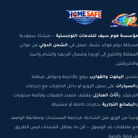
مؤسسة هوم سيف للخدمات اللوجستية
— منشأة سعودية
مسجّلة برقم موحّد نشط، تعمل في
الشحن الدولي
من موانئ
المملكة والخليج إلى أوروبا وشمال أفريقيا والشام وآسيا
والأمريكتين.
نشحن
اليخوت والقوارب
برفع بالأحزمة وحوامل مبطنة،
و
السيارات
على سفن الرورو أو داخل الحاويات مع إجراءات
التربتيك، و
أثاث المنازل
بتغليف متعدد الطبقات وقائمة محتويات،
و
البضائع التجارية
بحاويات كاملة أو مشتركة.
ونبدأ من الورق قبل الشاحنة: مراجعة المستندات ومطابقة الوصف
مع متطلبات بلد الوصول — لأن ما يعطّل الشحنات ليس الطريق
بل ورقة ناقصة.