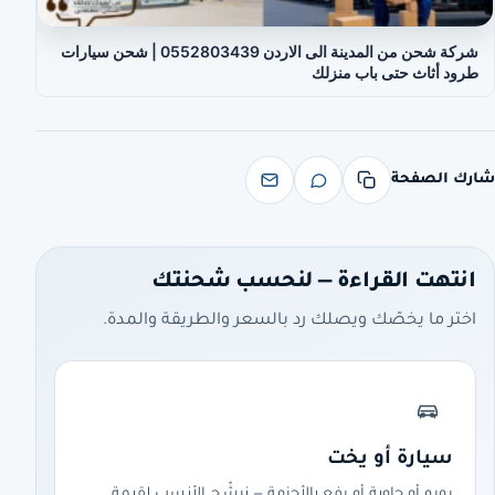
شركة شحن من المدينة الى الاردن 0552803439 | شحن سيارات
طرود أثاث حتى باب منزلك
شارك الصفحة
انتهت القراءة — لنحسب شحنتك
اختر ما يخصّك ويصلك رد بالسعر والطريقة والمدة.
سيارة أو يخت
رورو أو حاوية أو رفع بالأحزمة — نرشّح الأنسب لقيمة