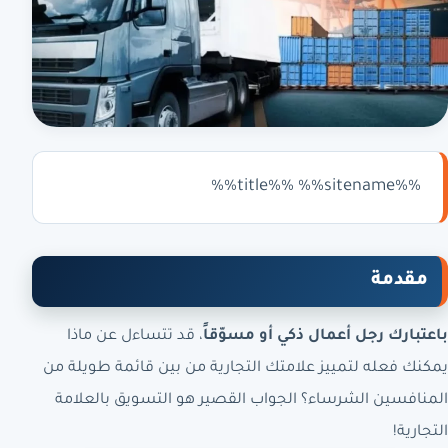
%%title%% %%sitename%%
مقدمة
باعتبارك رجل أعمال ذكي أو مسوّقاً
، قد تتساءل عن ماذا
يمكنك فعله لتمييز علامتك التجارية من بين قائمة طويلة من
المنافسين الشرساء؟ الجواب القصير هو التسويق بالعلامة
التجارية!