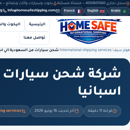
سجل تجاري 4030601060 — منشأة مسجّلة
يخوت وسيارات وأثاث وبضائع — من 8 صباحاً حتى 10 مساءً — والطلبات أونلاين طوال
9
info@homesafeshipping.com
French
English
Arabic
الرئيسية
اليخوت وال
تواصل معنا
هوم سيف
/
International shipping services
/
شحن سيارات من السعودية الي اسب
شركة شحن سيارات م
اسبانيا
قراءة 11 دقيقة
آخر تحديث 16 يونيو 2026
ing services