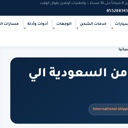
 الوقت
055280343
سيارات
خدمات الشحن
الوجهات
أدوات وأدلة
مسارات ا
انيا
ن السعودية الي
International shipp