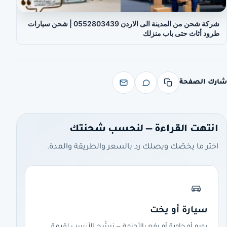
شركة شحن من المدينة الى الاردن 0552803439 | شحن سيارات
طرود أثاث حتى باب منزلك
شارك الصفحة
انتهت القراءة — لنحسب شحنتك
اختر ما يخصّك ويصلك رد بالسعر والطريقة والمدة.
سيارة أو يخت
رورو أو حاوية أو رفع بالأحزمة — نرشّح الأنسب لقيمة