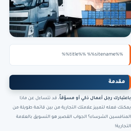
%%title%% %%sitename%%
مقدمة
باعتبارك رجل أعمال ذكي أو مسوّقاً
، قد تتساءل عن ماذا
يمكنك فعله لتمييز علامتك التجارية من بين قائمة طويلة من
المنافسين الشرساء؟ الجواب القصير هو التسويق بالعلامة
التجارية!