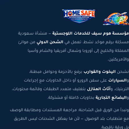
مؤسسة هوم سيف للخدمات اللوجستية
— منشأة سعودية
مسجّلة برقم موحّد نشط، تعمل في
الشحن الدولي
من موانئ
المملكة والخليج إلى أوروبا وشمال أفريقيا والشام وآسيا
والأمريكتين.
نشحن
اليخوت والقوارب
برفع بالأحزمة وحوامل مبطنة،
و
السيارات
على سفن الرورو أو داخل الحاويات مع إجراءات
التربتيك، و
أثاث المنازل
بتغليف متعدد الطبقات وقائمة محتويات،
و
البضائع التجارية
بحاويات كاملة أو مشتركة.
ونبدأ من الورق قبل الشاحنة: مراجعة المستندات ومطابقة الوصف
مع متطلبات بلد الوصول — لأن ما يعطّل الشحنات ليس الطريق
بل ورقة ناقصة.