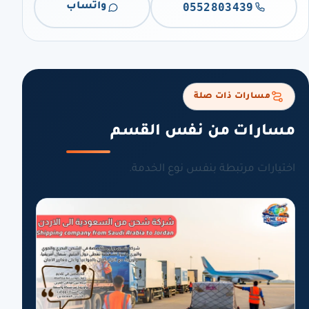
0552803439
واتساب
مسارات ذات صلة
مسارات من نفس القسم
اختيارات مرتبطة بنفس نوع الخدمة.