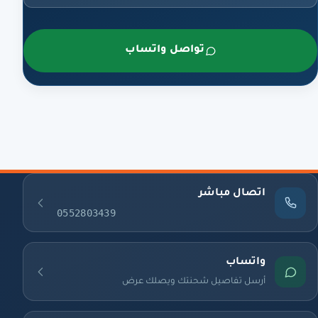
تواصل واتساب
اتصال مباشر
0552803439
واتساب
أرسل تفاصيل شحنتك ويصلك عرض