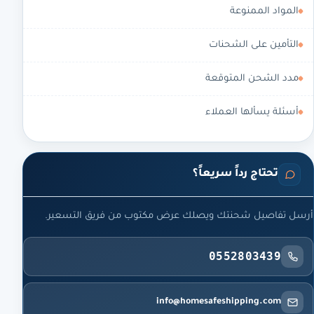
المواد الممنوعة
التأمين على الشحنات
مدد الشحن المتوقعة
أسئلة يسألها العملاء
تحتاج رداً سريعاً؟
أرسل تفاصيل شحنتك ويصلك عرض مكتوب من فريق التسعير.
0552803439
info@homesafeshipping.com