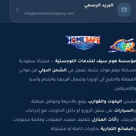
البريد الرسمي
info@homesafeshipping.com
مؤسسة هوم سيف للخدمات اللوجستية
— منشأة سعودية
مسجّلة برقم موحّد نشط، تعمل في
الشحن الدولي
من موانئ
المملكة والخليج إلى أوروبا وشمال أفريقيا والشام وآسيا
والأمريكتين.
نشحن
اليخوت والقوارب
برفع بالأحزمة وحوامل مبطنة،
و
السيارات
على سفن الرورو أو داخل الحاويات مع إجراءات
التربتيك، و
أثاث المنازل
بتغليف متعدد الطبقات وقائمة محتويات،
و
البضائع التجارية
بحاويات كاملة أو مشتركة.