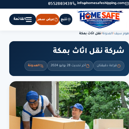
0552803439
info@homesafeshipping.com
القائمة
تتبع
عرض سعر
هوم سيف
/
المدونة
/
نقل اثاث بمكة
شركة نقل اثاث بمكة
قراءة دقيقتان
آخر تحديث 28 يوليو 2024
المدونة