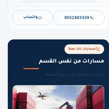
0552803439
واتساب
مسارات ذات صلة
مسارات من نفس القسم
اختيارات مرتبطة بنفس نوع الخدمة.