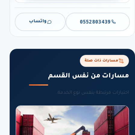
0552803439
واتساب
مسارات ذات صلة
مسارات من نفس القسم
اختيارات مرتبطة بنفس نوع الخدمة.