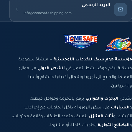
البريد الرسمي
info@homesafeshipping.com
مؤسسة هوم سيف للخدمات اللوجستية
— منشأة سعودية
مسجّلة برقم موحّد نشط، تعمل في
الشحن الدولي
من موانئ
المملكة والخليج إلى أوروبا وشمال أفريقيا والشام وآسيا
والأمريكتين.
نشحن
اليخوت والقوارب
برفع بالأحزمة وحوامل مبطنة،
و
السيارات
على سفن الرورو أو داخل الحاويات مع إجراءات
التربتيك، و
أثاث المنازل
بتغليف متعدد الطبقات وقائمة محتويات،
و
البضائع التجارية
بحاويات كاملة أو مشتركة.