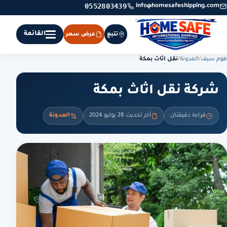
0552803439
info@homesafeshipping.com
القائمة
تتبع
عرض سعر
هوم سيف
/
المدونة
/
نقل اثاث بمكة
شركة نقل اثاث بمكة
قراءة دقيقتان
آخر تحديث 28 يوليو 2024
المدونة