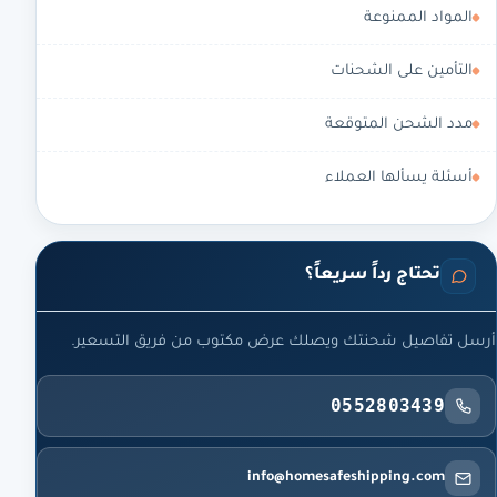
المواد الممنوعة
التأمين على الشحنات
مدد الشحن المتوقعة
أسئلة يسألها العملاء
تحتاج رداً سريعاً؟
أرسل تفاصيل شحنتك ويصلك عرض مكتوب من فريق التسعير.
0552803439
info@homesafeshipping.com