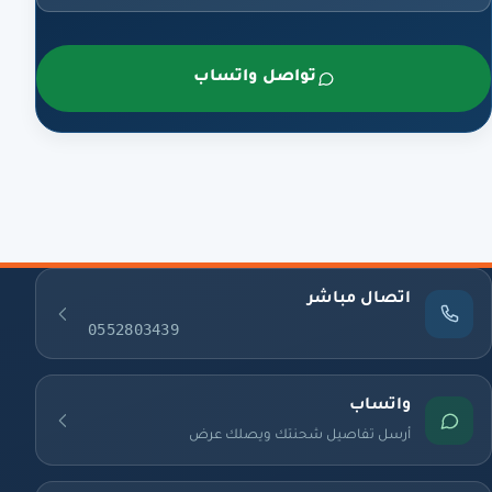
تواصل واتساب
اتصال مباشر
0552803439
واتساب
أرسل تفاصيل شحنتك ويصلك عرض