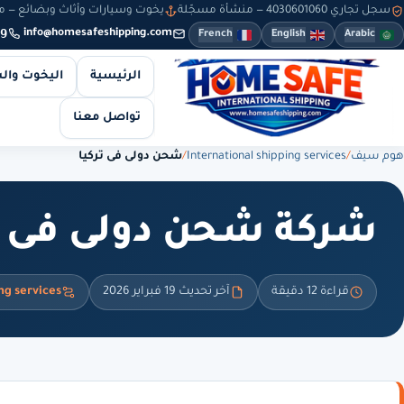
سجل تجاري 4030601060 — منشأة مسجّلة
يخوت وسيارات وأثاث وبضائع — من 8 صباحاً حتى 10 مساءً — والطلبات أونلاين طوال
9
info@homesafeshipping.com
French
English
Arabic
الرئيسية
اليخوت وال
تواصل معنا
هوم سيف
/
International shipping services
/
شحن دولى فى تركيا
شركة شحن دولى فى ت
قراءة 12 دقيقة
آخر تحديث 19 فبراير 2026
ng services