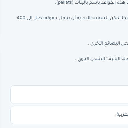
اعد بإسم باليتات (pallets).
أقصى حمولة لأكبر طائرة شحن تصل إلى 600 طن من البضائع، بينما يمكن للسفينة البحرية أن تحمل حمولة تصل إلى 400
حن البضائع الأخرى .
ة التالية.” الشحن الجوي .
عربية.