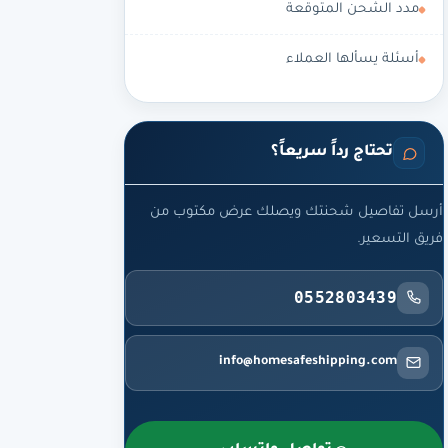
مدد الشحن المتوقعة
أسئلة يسألها العملاء
تحتاج رداً سريعاً؟
أرسل تفاصيل شحنتك ويصلك عرض مكتوب من
فريق التسعير.
0552803439
info@homesafeshipping.com