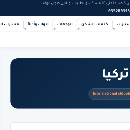
 الوقت
055280343
سيارات
خدمات الشحن
الوجهات
أدوات وأدلة
مسارات ا
ركيا
International shippi