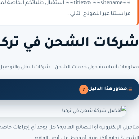
%%title%% %%sitename%% استقبال طلبا
مراسلتنا عبر النموذج التالي .
شركات الشحن في تركي
معلومات أساسية حول خدمات الشحن – شركات النقل والتوصيل ف
محاور هذا الدليل
7
متاجرتي الإلكترونية أو البضائع العادية؟ هل يوجد أي إجراءات خ
الشحن؟ تجارة ألكترونية أو فقط على أرض الواقع.