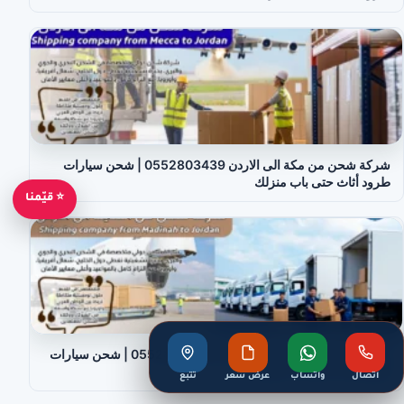
شركة شحن من مكة الى الاردن 0552803439 | شحن سيارات
طرود أثاث حتى باب منزلك
⭐ قيّمنا
شركة شحن من المدينة الى الاردن 0552803439 | شحن سيارات
طرود أثاث حتى باب منزلك
اتصال
واتساب
عرض سعر
تتبع