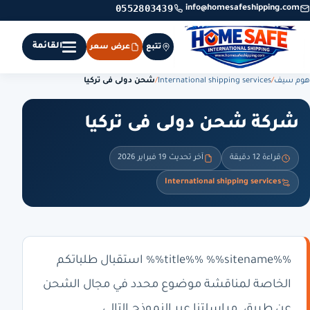
0552803439
info@homesafeshipping.com
القائمة
تتبع
عرض سعر
هوم سيف
/
International shipping services
/
شحن دولى فى تركيا
شركة شحن دولى فى تركيا
قراءة 12 دقيقة
آخر تحديث 19 فبراير 2026
International shipping services
%%title%% %%sitename%% استقبال طلباتكم
الخاصة لمناقشة موضوع محدد في مجال الشحن
عن طريق. مراسلتنا عبر النموذج التالي .