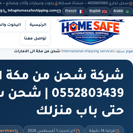
سجل تجاري 4030601060 — منشأة مسجّلة
يخوت وسيارات وأثاث وبضائع — من 8 صباحاً حتى 10 مساءً — والطلبات أونلاين طوال
9
info@homesafeshipping.com
French
English
Arabic
الرئيسية
اليخوت وال
تواصل معنا
هوم سيف
/
International shipping services
/
شحن من مكة الى الامارات
شركة شحن من مكة الى
0552803439 
حتى باب منزلك
قراءة 14 دقيقة
آخر تحديث 1 أغسطس 2026
services