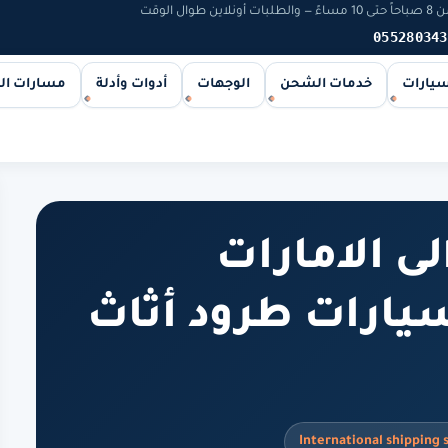
 الوقت
055280343
سيارات
خدمات الشحن
الوجهات
أدوات وأدلة
مسارات ا
 الامارات
| شحن سيارات طرود أثاث
International shipping 