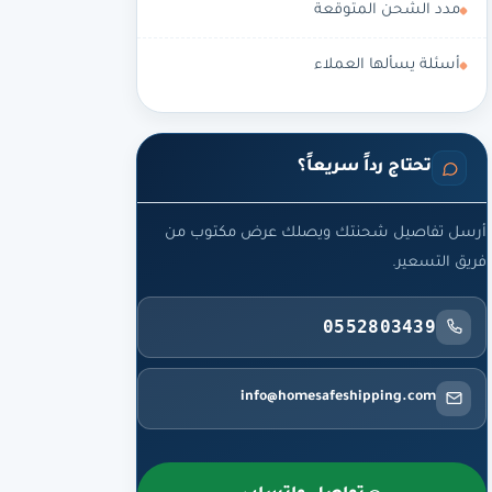
مدد الشحن المتوقعة
أسئلة يسألها العملاء
تحتاج رداً سريعاً؟
أرسل تفاصيل شحنتك ويصلك عرض مكتوب من
فريق التسعير.
0552803439
info@homesafeshipping.com