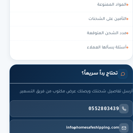
المواد الممنوعة
التأمين على الشحنات
مدد الشحن المتوقعة
أسئلة يسألها العملاء
تحتاج رداً سريعاً؟
أرسل تفاصيل شحنتك ويصلك عرض مكتوب من فريق التسعير.
0552803439
info@homesafeshipping.com