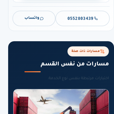
0552803439
واتساب
مسارات ذات صلة
مسارات من نفس القسم
اختيارات مرتبطة بنفس نوع الخدمة.