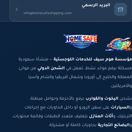
البريد الرسمي
info@homesafeshipping.com
مؤسسة هوم سيف للخدمات اللوجستية
— منشأة سعودية
مسجّلة برقم موحّد نشط، تعمل في
الشحن الدولي
من موانئ
المملكة والخليج إلى أوروبا وشمال أفريقيا والشام وآسيا
والأمريكتين.
نشحن
اليخوت والقوارب
برفع بالأحزمة وحوامل مبطنة،
و
السيارات
على سفن الرورو أو داخل الحاويات مع إجراءات
التربتيك، و
أثاث المنازل
بتغليف متعدد الطبقات وقائمة محتويات،
و
البضائع التجارية
بحاويات كاملة أو مشتركة.