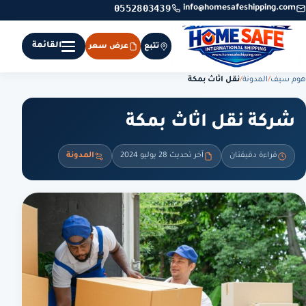
0552803439
info@homesafeshipping.com
القائمة
تتبع
عرض سعر
هوم سيف
/
المدونة
/
نقل اثاث بمكة
شركة نقل اثاث بمكة
قراءة دقيقتان
آخر تحديث 28 يوليو 2024
المدونة