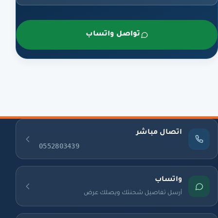
تواصل واتساب
اتصال مباشر
0552803439
واتساب
أرسل تفاصيل شحنتك ويصلك عرض