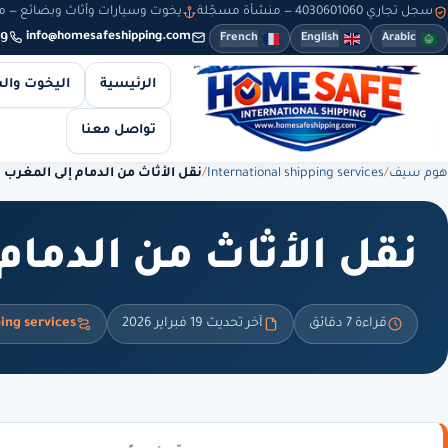
سجل تجاري 4030601060 — منشأة مسجّلة
يخوت وسيارات وأثاث وبضائع — من 8 صباحاً حتى 10 مساءً — والطلبات أونلاين طوال
9
info@homesafeshipping.com
French
English
Arabic
الرئيسية
اليخوت وال
تواصل معنا
هوم سيف
/
International shipping services
/
نقل الأثاث من الدمام إلى المغرب
نقل الأثاث من الدمام
قراءة 7 دقائق
آخر تحديث 19 فبراير 2026
ping services