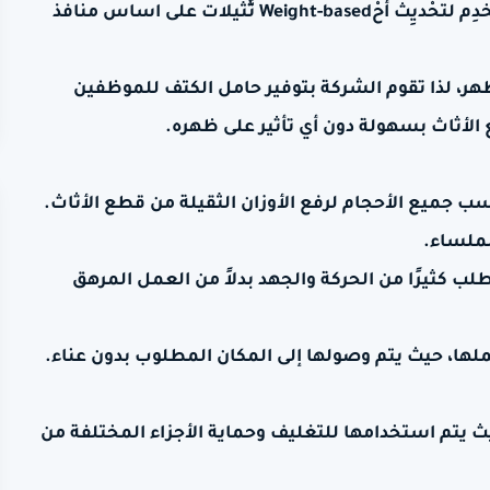
ذُرَاع، سبائك تُشْغَيل بإستخدام محرِّك ينتِج قُــــــــــُود قَوَّية تستخدِم لتحْديِث أحْWeight-based ثَّثيلات على اساس منافذ
ر، لذا تقوم الشركة بتوفير حامل الكتف للموظفين
 الأثاث بسهولة دون أي تأثير على ظهره.
 جميع الأحجام لرفع الأوزان الثقيلة من قطع الأثاث.
لملساء.
تطلب كثيرًا من الحركة والجهد بدلاً من العمل المرهق
لها، حيث يتم وصولها إلى المكان المطلوب بدون عناء.
يث يتم استخدامها للتغليف وحماية الأجزاء المختلفة من