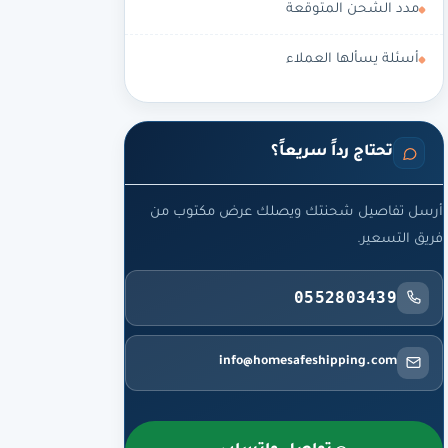
مدد الشحن المتوقعة
أسئلة يسألها العملاء
تحتاج رداً سريعاً؟
أرسل تفاصيل شحنتك ويصلك عرض مكتوب من
فريق التسعير.
0552803439
info@homesafeshipping.com