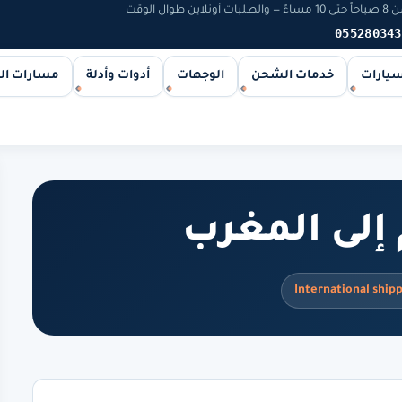
 الوقت
055280343
سيارات
خدمات الشحن
الوجهات
أدوات وأدلة
مسارات ا
 إلى المغرب
International ship