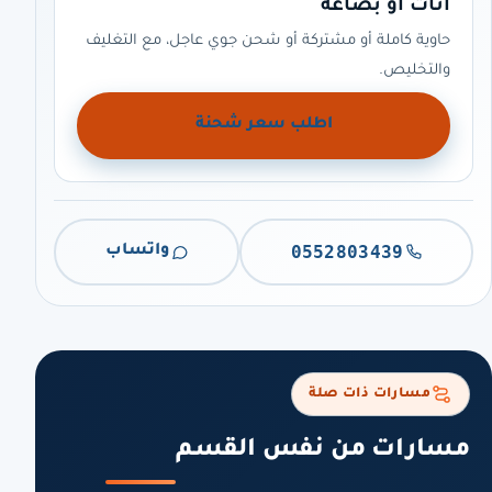
أثاث أو بضاعة
حاوية كاملة أو مشتركة أو شحن جوي عاجل، مع التغليف
والتخليص.
اطلب سعر شحنة
0552803439
واتساب
مسارات ذات صلة
مسارات من نفس القسم