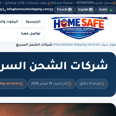
سجل تجاري 4030601060 — منشأة مسجّلة
يخوت وسيارات وأثاث وبضائع — من 8 صباحاً حتى 10 مساءً — والطلبات أونلاين طوال
9
info@homesafeshipping.com
French
English
Arabic
الرئيسية
اليخوت وال
تواصل معنا
هوم سيف
/
International shipping services
/
شركات الشحن السريع
شركات الشحن السري
قراءة 4 دقائق
آخر تحديث 19 فبراير 2026
ing services