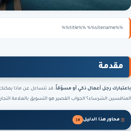
%%title%% %%sitename%%
مقدمة
باعتبارك رجل أعمال ذكي أو مسوّقاً
، قد تتساءل عن ماذا يمكنك 
المنافسين الشرساء؟ الجواب القصير هو التسويق بالعلامة التجاري
محاور هذا الدليل
10