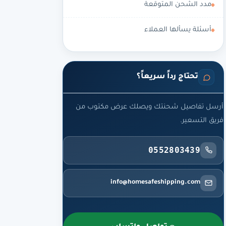
مدد الشحن المتوقعة
أسئلة يسألها العملاء
تحتاج رداً سريعاً؟
أرسل تفاصيل شحنتك ويصلك عرض مكتوب من
فريق التسعير.
0552803439
info@homesafeshipping.com