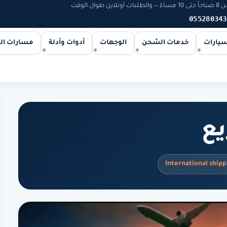
 الوقت
055280343
سيارات
خدمات الشحن
الوجهات
أدوات وأدلة
مسارات ا
ع
International shipp