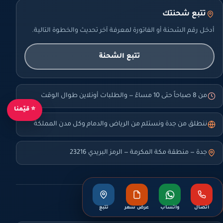
تتبع شحنتك
أدخل رقم الشحنة أو الفاتورة لمعرفة آخر تحديث والخطوة التالية.
تتبع الشحنة
من 8 صباحاً حتى 10 مساءً — والطلبات أونلاين طوال الوقت
⭐ قيّمنا
ننطلق من جدة ونستلم من الرياض والدمام وكل مدن المملكة
جدة — منطقة مكة المكرمة — الرمز البريدي 23216
أدوات تعرّفك أساس التسعير
اتصال
واتساب
عرض سعر
تتبع