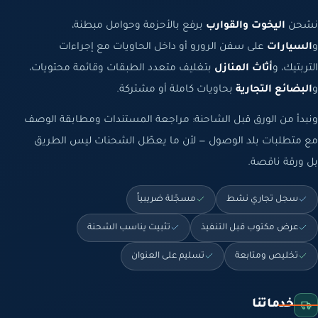
نشحن
اليخوت والقوارب
برفع بالأحزمة وحوامل مبطنة،
و
السيارات
على سفن الرورو أو داخل الحاويات مع إجراءات
التربتيك، و
أثاث المنازل
بتغليف متعدد الطبقات وقائمة محتويات،
و
البضائع التجارية
بحاويات كاملة أو مشتركة.
ونبدأ من الورق قبل الشاحنة: مراجعة المستندات ومطابقة الوصف
مع متطلبات بلد الوصول — لأن ما يعطّل الشحنات ليس الطريق
بل ورقة ناقصة.
سجل تجاري نشط
مسجّلة ضريبياً
عرض مكتوب قبل التنفيذ
تثبيت يناسب الشحنة
تخليص ومتابعة
تسليم على العنوان
خدماتنا