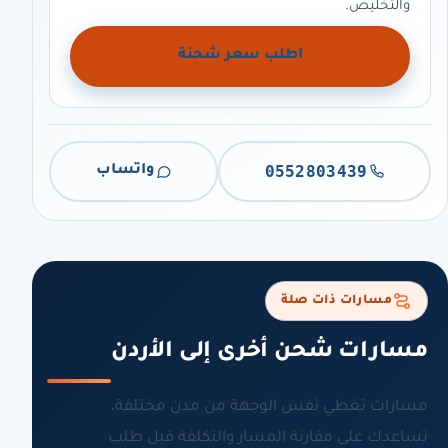
والتخليص.
اطلب سعر شحنة
0552803439
واتساب
مسارات ذات صلة
مسارات شحن أخرى إلى الأردن
مسارات تغطي نفس الوجهة من مدن مختلفة،
تساعدك على مقارنة المسار والتكلفة قبل طلب