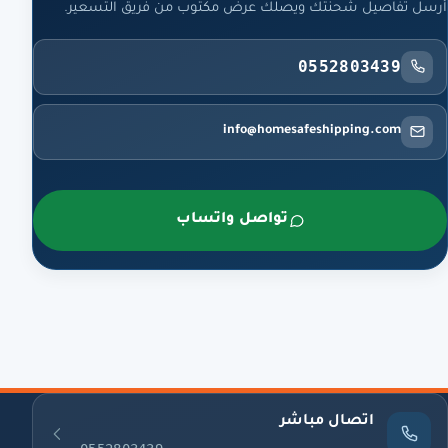
أرسل تفاصيل شحنتك ويصلك عرض مكتوب من فريق التسعير.
0552803439
info@homesafeshipping.com
تواصل واتساب
اتصال مباشر