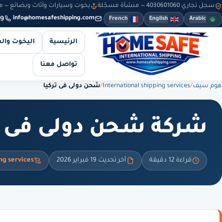
سجل تجاري 4030601060 — منشأة مسجّلة
يخوت وسيارات وأثاث وبضائع — من 8 صباحاً حتى 10 مساءً — والطلبات أونلاين طوال
9
info@homesafeshipping.com
French
English
Arabic
الرئيسية
اليخوت وال
تواصل معنا
هوم سيف
/
International shipping services
/
شحن دولى فى تركيا
شركة شحن دولى فى ت
قراءة 12 دقيقة
آخر تحديث 19 فبراير 2026
ng services