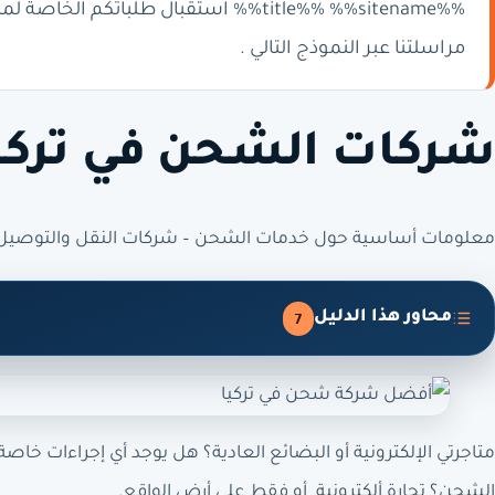
%%title%% %%sitename%% استقبال طلبا
مراسلتنا عبر النموذج التالي .
شركات الشحن في تركي
معلومات أساسية حول خدمات الشحن – شركات النقل والتوصيل ف
محاور هذا الدليل
7
متاجرتي الإلكترونية أو البضائع العادية؟ هل يوجد أي إجراءات خ
الشحن؟ تجارة ألكترونية أو فقط على أرض الواقع.