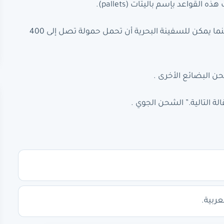
اعد بإسم باليتات (pallets).
أقصى حمولة لأكبر طائرة شحن تصل إلى 600 طن من البضائع، بينما يمكن للسفينة البحرية أن تحمل حمولة تصل إلى 400
حن البضائع الأخرى .
ة التالية.” الشحن الجوي .
عربية.