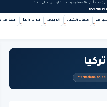
 الوقت
055280343
سيارات
خدمات الشحن
الوجهات
أدوات وأدلة
مسارات ا
ركيا
International shippi