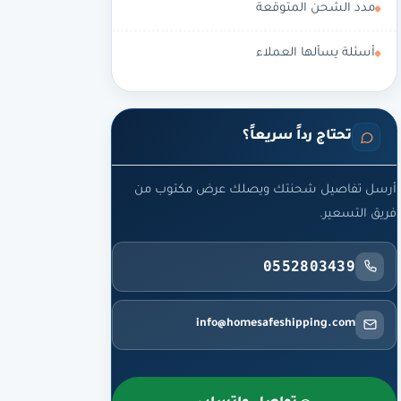
مدد الشحن المتوقعة
أسئلة يسألها العملاء
تحتاج رداً سريعاً؟
أرسل تفاصيل شحنتك ويصلك عرض مكتوب من
فريق التسعير.
0552803439
info@homesafeshipping.com