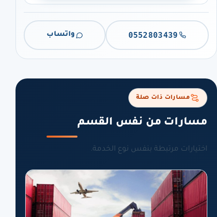
0552803439
واتساب
مسارات ذات صلة
مسارات من نفس القسم
اختيارات مرتبطة بنفس نوع الخدمة.