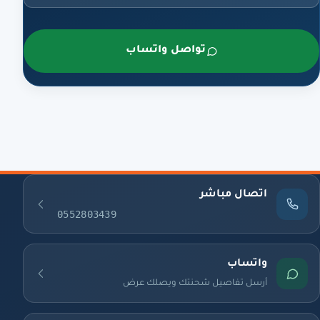
تواصل واتساب
اتصال مباشر
0552803439
واتساب
أرسل تفاصيل شحنتك ويصلك عرض