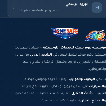
البريد الرسمي
info@homesafeshipping.com
مؤسسة هوم سيف للخدمات اللوجستية
— منشأة سعودية
مسجّلة برقم موحّد نشط، تعمل في
الشحن الدولي
من موانئ
المملكة والخليج إلى أوروبا وشمال أفريقيا والشام وآسيا
والأمريكتين.
نشحن
اليخوت والقوارب
برفع بالأحزمة وحوامل مبطنة،
و
السيارات
على سفن الرورو أو داخل الحاويات مع إجراءات
التربتيك، و
أثاث المنازل
بتغليف متعدد الطبقات وقائمة محتويات،
و
البضائع التجارية
بحاويات كاملة أو مشتركة.