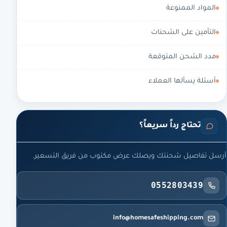
المواد الممنوعة
التأمين على الشحنات
مدد الشحن المتوقعة
أسئلة يسألها العملاء
تحتاج رداً سريعاً؟
أرسل تفاصيل شحنتك ويصلك عرض مكتوب من فريق التسعير.
0552803439
info@homesafeshipping.com