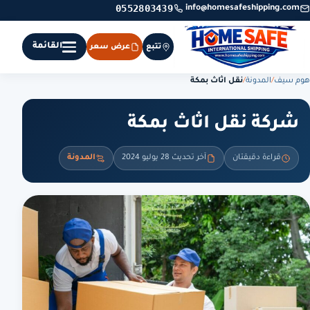
0552803439
info@homesafeshipping.com
القائمة
تتبع
عرض سعر
هوم سيف
/
المدونة
/
نقل اثاث بمكة
شركة نقل اثاث بمكة
قراءة دقيقتان
آخر تحديث 28 يوليو 2024
المدونة