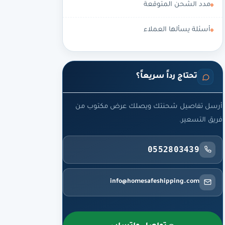
مدد الشحن المتوقعة
أسئلة يسألها العملاء
تحتاج رداً سريعاً؟
أرسل تفاصيل شحنتك ويصلك عرض مكتوب من
فريق التسعير.
0552803439
info@homesafeshipping.com