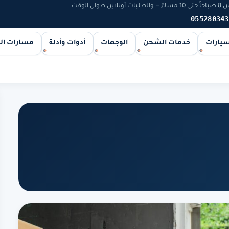
 الوقت
055280343
سيارات
خدمات الشحن
الوجهات
أدوات وأدلة
مسارات ا