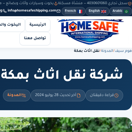
سجل تجاري 4030601060 — منشأة مسجّلة
يخوت وسيارات وأثاث وبضائع — من 8 صباحاً حتى 10 مساءً — والطلبات أونلاين طوال
9
info@homesafeshipping.com
French
English
Arabic
الرئيسية
اليخوت وال
تواصل معنا
هوم سيف
/
المدونة
/
نقل اثاث بمكة
شركة نقل اثاث بمكة
قراءة دقيقتان
آخر تحديث 28 يوليو 2024
المدونة